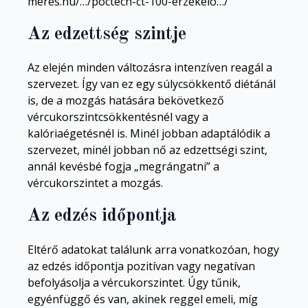
meres.hu/…/poctech-ct-100-erzekelo…/
Az edzettség szintje
Az elején minden változásra intenzíven reagál a
szervezet. Így van ez egy súlycsökkentő diétánál
is, de a mozgás hatására bekövetkező
vércukorszintcsökkentésnél vagy a
kalóriaégetésnél is. Minél jobban adaptálódik a
szervezet, minél jobban nő az edzettségi szint,
annál kevésbé fogja „megrángatni” a
vércukorszintet a mozgás.
Az edzés időpontja
Eltérő adatokat találunk arra vonatkozóan, hogy
az edzés időpontja pozitívan vagy negatívan
befolyásolja a vércukorszintet. Úgy tűnik,
egyénfüggő és van, akinek reggel emeli, míg