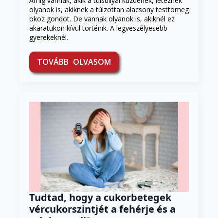
Amíg vannak, akik a túlsúllyal küzdenek, léteznek
olyanok is, akiknek a túlzottan alacsony testtömeg
okoz gondot. De vannak olyanok is, akiknél ez
akaratukon kívül történik. A legveszélyesebb
gyerekeknél.
TOVÁBB OLVASOM
Tudtad, hogy a cukorbetegek
vércukorszintjét a fehérje és a