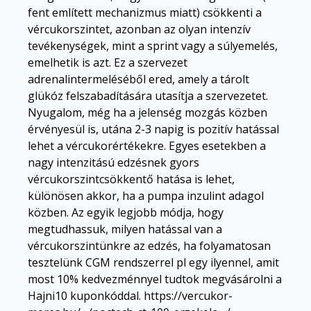
fent említett mechanizmus miatt) csökkenti a
vércukorszintet, azonban az olyan intenzív
tevékenységek, mint a sprint vagy a súlyemelés,
emelhetik is azt. Ez a szervezet
adrenalintermeléséből ered, amely a tárolt
glükóz felszabadítására utasítja a szervezetet.
Nyugalom, még ha a jelenség mozgás közben
érvényesül is, utána 2-3 napig is pozitív hatással
lehet a vércukorértékekre. Egyes esetekben a
nagy intenzitású edzésnek gyors
vércukorszintcsökkentő hatása is lehet,
különösen akkor, ha a pumpa inzulint adagol
közben. Az egyik legjobb módja, hogy
megtudhassuk, milyen hatással van a
vércukorszintünkre az edzés, ha folyamatosan
tesztelünk CGM rendszerrel pl egy ilyennel, amit
most 10% kedvezménnyel tudtok megvásárolni a
Hajni10 kuponkóddal. https://vercukor-