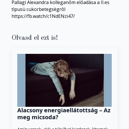
Pallagi Alexandra kolleganőm előadàsa a II.es
tìpusù cukorbetegsègrôl
https://fb.watch/c1NdENzi47/
Olvasd el ezt is!
Alacsony energiaellátottság – Az
meg micsoda?