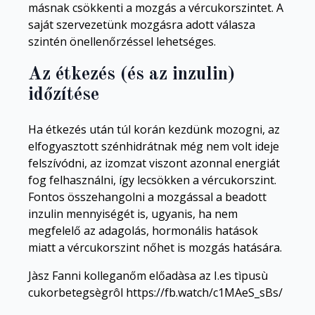
másnak csökkenti a mozgás a vércukorszintet. A
saját szervezetünk mozgásra adott válasza
szintén önellenőrzéssel lehetséges.
Az étkezés (és az inzulin)
időzítése
Ha étkezés után túl korán kezdünk mozogni, az
elfogyasztott szénhidrátnak még nem volt ideje
felszívódni, az izomzat viszont azonnal energiát
fog felhasználni, így lecsökken a vércukorszint.
Fontos összehangolni a mozgással a beadott
inzulin mennyiségét is, ugyanis, ha nem
megfelelő az adagolás, hormonális hatások
miatt a vércukorszint nőhet is mozgás hatására.
Jàsz Fanni kolleganőm előadàsa az I.es tìpusù
cukorbetegsègrôl https://fb.watch/c1MAeS_sBs/