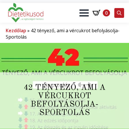
0
Search
for:
Kezdőlap
»
42 tényező, ami a vércukrot befolyásolja-
Sportolás
42 TÉNYEZŐ, AMI A
VÉRCUKROT
BEFOLYÁSOLJA-
SPORTOLÁS