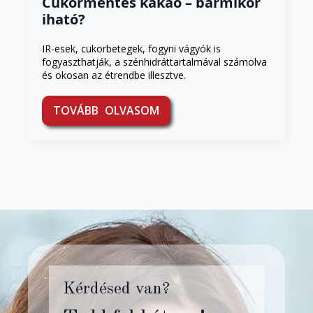
Cukormentes kakaó – bármikor
iható?
IR-esek, cukorbetegek, fogyni vágyók is
fogyaszthatják, a szénhidráttartalmával számolva
és okosan az étrendbe illesztve.
TOVÁBB OLVASOM
Kérdésed van?