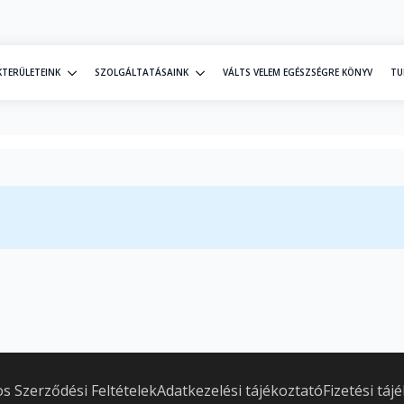
KTERÜLETEINK
SZOLGÁLTATÁSAINK
VÁLTS VELEM EGÉSZSÉGRE KÖNYV
TU
os Szerződési Feltételek
Adatkezelési tájékoztató
Fizetési táj