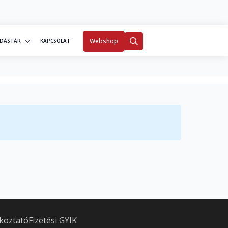
0
Fiókom
Webshop
DÁSTÁR
KAPCSOLAT
Search
for:
ékoztató
Fizetési GYIK