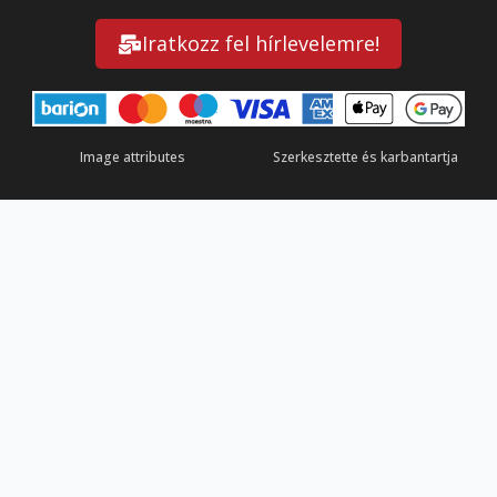
Iratkozz fel hírlevelemre!
Image attributes
Szerkesztette és karbantartja