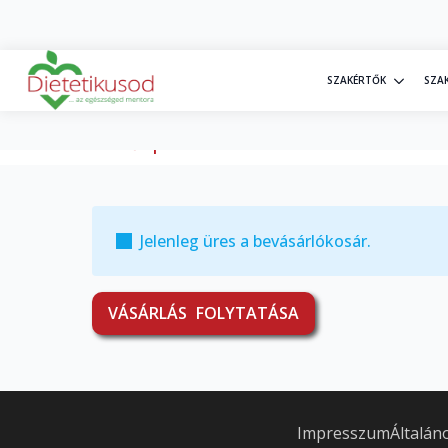
+36 30 20 77 698
info@dietetikusod.hu
SZAKÉRTŐK
SZA
Kezdőlap
»
Kosár
Jelenleg üres a bevásárlókosár.
VÁSÁRLÁS FOLYTATÁSA
Impresszum
Általán