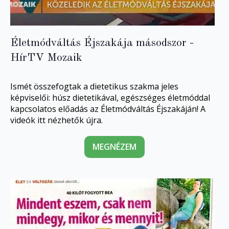
Életmódváltás Éjszakája másodszor -
HírTV Mozaik
Ismét összefogtak a dietetikus szakma jeles
képviselői: húsz dietetikával, egészséges életmóddal
kapcsolatos előadás az Életmódváltás Éjszakáján! A
videók itt nézhetők újra.
MEGNÉZEM