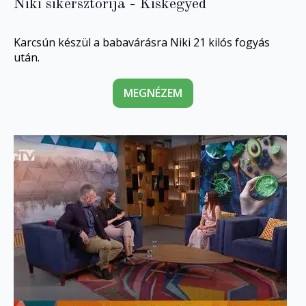
Niki sikersztorija - Kiskegyed
Karcsún készül a babavárásra Niki 21 kilós fogyás
után.
MEGNÉZEM