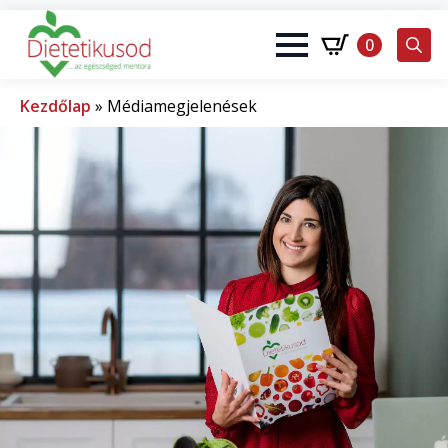
0
Search
for:
Kezdőlap
»
Médiamegjelenések