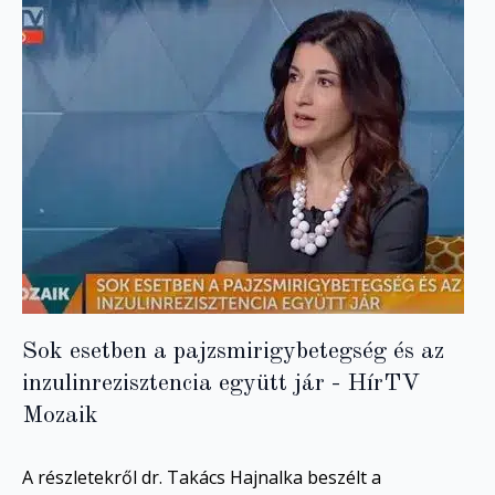
Sok esetben a pajzsmirigybetegség és az
inzulinrezisztencia együtt jár - HírTV
Mozaik
A részletekről dr. Takács Hajnalka beszélt a