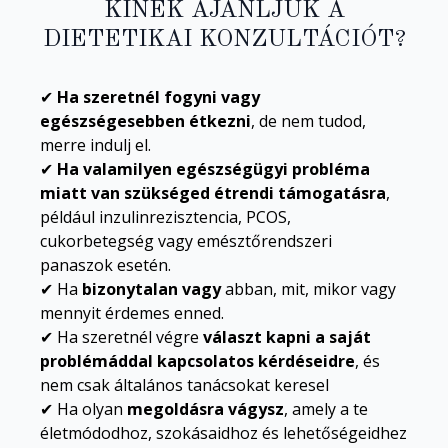
KINEK AJÁNLJUK A
DIETETIKAI KONZULTÁCIÓT?
✔
Ha szeretnél fogyni vagy
egészségesebben étkezni
, de nem tudod,
merre indulj el.
✔
Ha valamilyen egészségügyi probléma
miatt van szükséged étrendi támogatásra
,
például inzulinrezisztencia, PCOS,
cukorbetegség vagy emésztőrendszeri
panaszok esetén.
✔ Ha
bizonytalan vagy
abban, mit, mikor vagy
mennyit érdemes enned.
✔ Ha szeretnél végre
választ kapni a saját
problémáddal kapcsolatos kérdéseidre
, és
nem csak általános tanácsokat keresel
✔ Ha olyan
megoldásra vágysz
, amely a te
életmódodhoz, szokásaidhoz és lehetőségeidhez