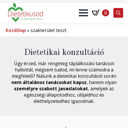
0
Search
for:
Kezdőlap
»
szakterület teszt
Dietetikai konzultáció
Úgy érzed, már rengeteg táplálkozási tanácsot
hallottál, mégsem tudod, mi lenne számodra a
megfelelő? Nálunk a dietetikai konzultáció során
nem általános tanácsokat kapsz
, hanem olyan
személyre szabott javaslatokat
, amelyek az
egészségi állapotodhoz, céljaidhoz és
élethelyzetedhez igazodnak.