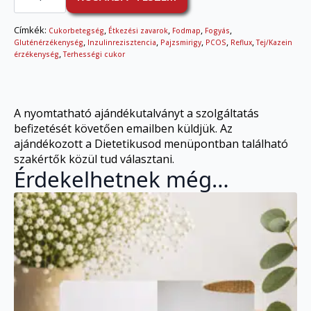
dietetikai
konzultáció
étrendtervezéssel
Címkék:
,
,
,
,
Cukorbetegség
Étkezési zavarok
Fodmap
Fogyás
mennyiség
,
,
,
,
,
Gluténérzékenység
Inzulinrezisztencia
Pajzsmirigy
PCOS
Reflux
Tej/Kazein
,
érzékenység
Terhességi cukor
A nyomtatható ajándékutalványt a szolgáltatás
befizetését követően emailben küldjük. Az
ajándékozott a Dietetikusod menüpontban található
szakértők közül tud választani.
Érdekelhetnek még…