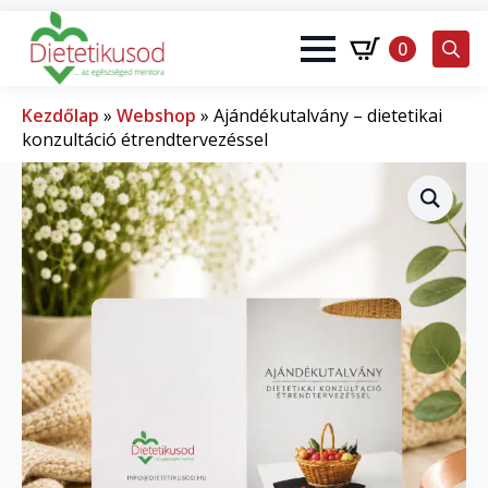
0
Search
for:
Kezdőlap
»
Webshop
»
Ajándékutalvány – dietetikai
konzultáció étrendtervezéssel