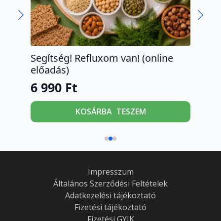
Segítség! Refluxom van! (online
Die
előadás)
sze
6 990
Ft
72
KOSÁRBA TESZEM
Impresszum
Általános Szerződési Feltételek
Adatkezelési tájékoztató
Fizetési tájékoztató
Fizetési GYIK