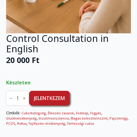
Control Consultation in
English
20 000
Ft
Készleten
Control
Consultation
JELENTKEZEM
in
English
mennyiség
Címkék:
,
,
,
,
Cukorbetegség
Étkezési zavarok
Fodmap
Fogyás
,
,
,
,
Gluténérzékenység
Inzulinrezisztencia
Magas koleszterinszint
Pajzsmirigy
,
,
,
PCOS
Reflux
Tej/Kazein érzékenység
Terhességi cukor