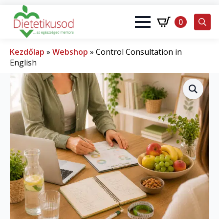
0
Search
for:
Kezdőlap
»
Webshop
»
Control Consultation in
English