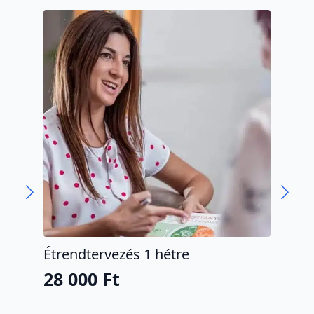
Étrendtervezés 1 hétre
Die
cs
28 000
Ft
11