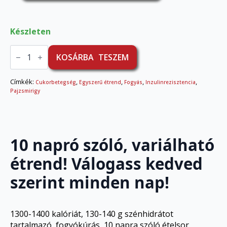
Készleten
Nyári
mozaik
KOSÁRBA TESZEM
étrend
-
10
Címkék:
,
,
,
,
Cukorbetegség
Egyszerű étrend
Fogyás
Inzulinrezisztencia
napos
Pajzsmirigy
mennyiség
10 napró szóló, variálható
étrend! Válogass kedved
szerint minden nap!
1300-1400 kalóriát, 130-140 g szénhidrátot
tartalmazó, fogyókúrás, 10 napra szóló ételsor