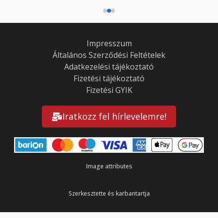
terméknek
több
variációja
van.
A
Impresszum
változatok
Általános Szerződési Feltételek
a
Adatkezelési tájékoztató
termékoldalon
Fizetési tájékoztató
választhatók
Fizetési GYIK
ki
Iratkozz fel hírlevelemre!
Image attributes
Szerkesztette és karbantartja