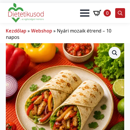
0
Search
for:
Kezdőlap
»
Webshop
»
Nyári mozaik étrend – 10
napos