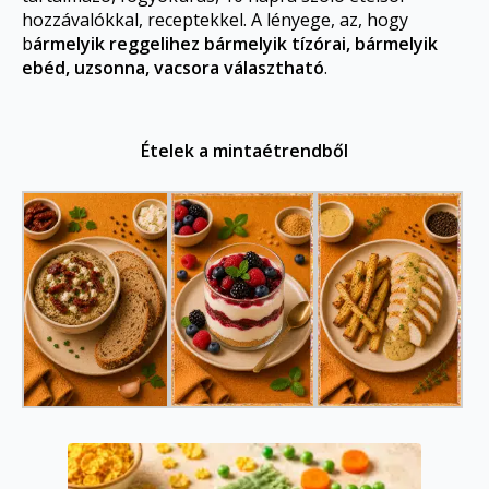
hozzávalókkal, receptekkel. A lényege, az, hogy
b
ármelyik reggelihez bármelyik tízórai, bármelyik
ebéd, uzsonna, vacsora választható
.
Ételek a mintaétrendből