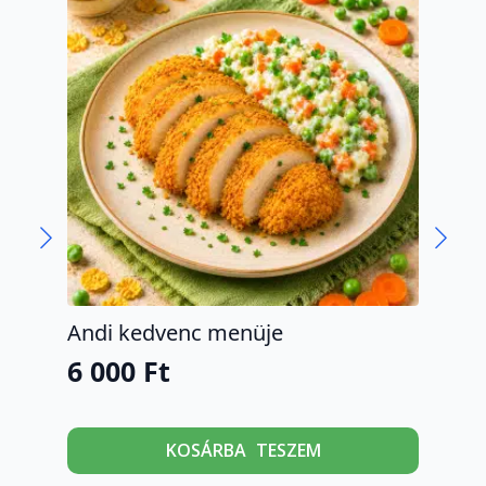
Andi kedvenc menüje
Ajá
kon
6 000
Ft
40
Ennek
KOSÁRBA TESZEM
a