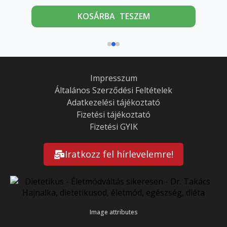
Ennek
Enn
KOSÁRBA TESZEM
a
a
terméknek
ter
több
töb
variációja
vari
van.
van.
A
A
Impresszum
változatok
vált
Általános Szerződési Feltételek
a
a
Adatkezelési tájékoztató
termékoldalon
ter
Fizetési tájékoztató
választhatók
vála
Fizetési GYIK
ki
ki
Iratkozz fel hírlevelemre!
Image attributes