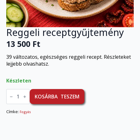
Reggeli receptgyűjtemény
13 500
Ft
39 változatos, egészséges reggeli recept. Részleteket
lejjebb olvashatsz.
Készleten
Reggeli
receptgyűjtemény
KOSÁRBA TESZEM
mennyiség
Címke:
Fogyás