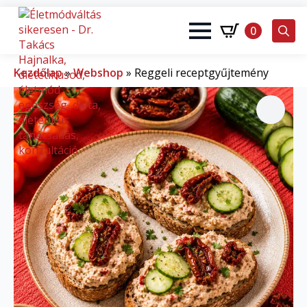
0
Search
for:
Kezdőlap
»
Webshop
»
Reggeli receptgyűjtemény