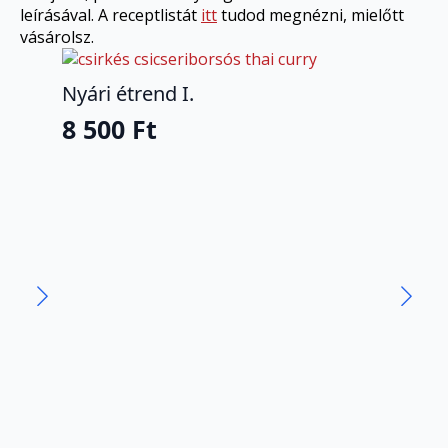
leírásával. A receptlistát
itt
tudod megnézni, mielőtt
vásárolsz.
Nyári étrend I.
8 500
Ft
Étr
8 