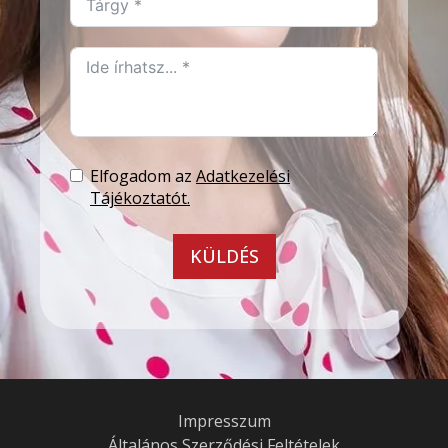
Elfogadom az
Adatkezelési
Tájékoztatót.
KÜLDÉS
Impresszum
Általános Szerződési Feltételek