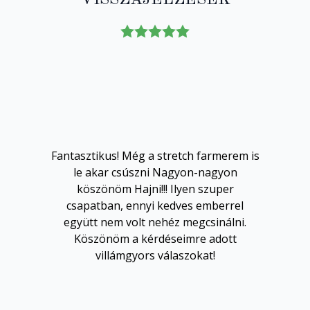
VISSZAJELZÉSEK
z
a
r
Fantasztikus! Még a stretch farmerem is
le akar csúszni Nagyon-nagyon
köszönöm Hajni!!! Ilyen szuper
csapatban, ennyi kedves emberrel
együtt nem volt nehéz megcsinálni.
!
Köszönöm a kérdéseimre adott
villámgyors válaszokat!
m
em