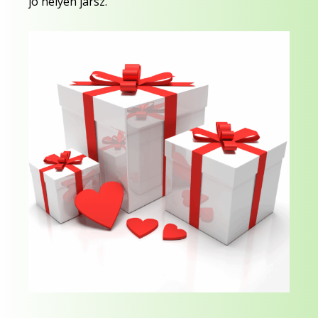
jó helyen jársz.