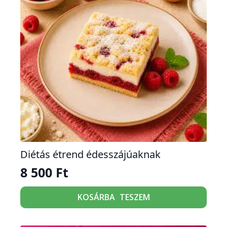
Diétás étrend édesszájúaknak
8 500
Ft
Ennek
KOSÁRBA TESZEM
a
terméknek
több