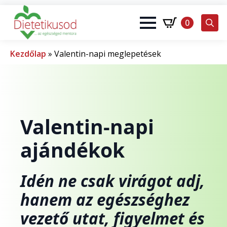
0
Search
for:
Kezdőlap
»
Valentin-napi meglepetések
Valentin-napi
ajándékok
Idén ne csak virágot adj,
hanem az egészséghez
vezető utat, figyelmet és