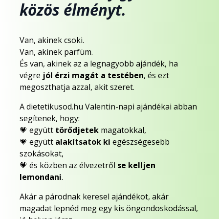
közös élményt.
Van, akinek csoki.
Van, akinek parfüm.
És van, akinek az a legnagyobb ajándék, ha
végre
jól érzi magát a testében
, és ezt
megoszthatja azzal, akit szeret.
A dietetikusod.hu Valentin-napi ajándékai abban
segítenek, hogy:
💗 együtt
törődjetek
magatokkal,
💗 együtt
alakítsatok ki
egészségesebb
szokásokat,
💗 és közben az élvezetről
se kelljen
lemondani
.
Akár a párodnak keresel ajándékot, akár
magadat lepnéd meg egy kis öngondoskodással,