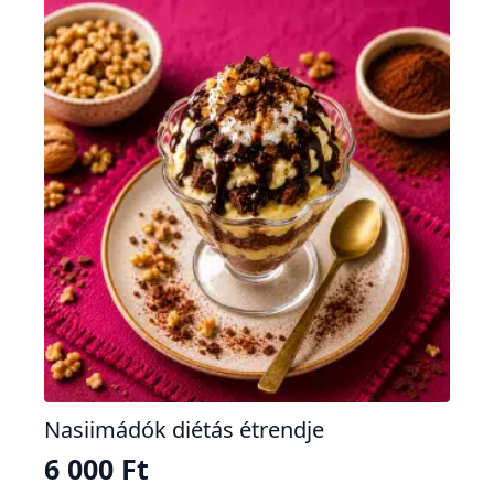
variációja
van.
A
változatok
a
termékoldalon
választhatók
ki
Nasiimádók diétás étrendje
6 000
Ft