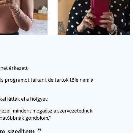
net érkezett:
is programot tartani, de tartok tőle nem a
l látták el a hölgyet:
éhezel, mindent megadsz a szervezetednek
thatóbbnak gondolom.”
em szedtem.”