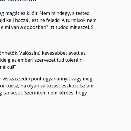
g magát és kilóit. Nem mindegy, s tested
 kell hozzá , ezt ne feledd! A turmixok nem
e mi van a dobozban? Itt tudod mit eszel. S
önhetők. Valószínű kevesebbet evett az
deig az emberi szervezet tud tolerálni.
élkül!”
tán visszaszedni pont ugyanannyit vagy még
or tudsz, ha olyan változást eszközölsz ami
teg tanácsot. Szerintem nem kérdés, hogy