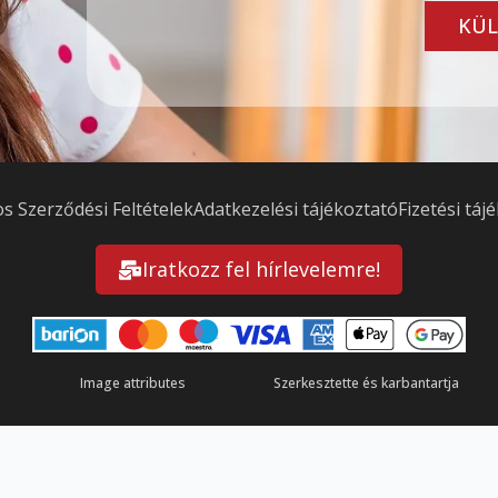
KÜL
os Szerződési Feltételek
Adatkezelési tájékoztató
Fizetési táj
Iratkozz fel hírlevelemre!
Image attributes
Szerkesztette és karbantartja