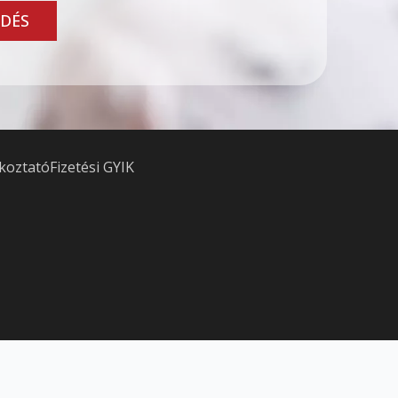
DÉS
ékoztató
Fizetési GYIK