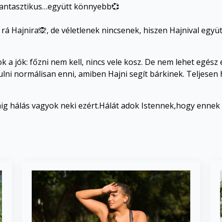
 fantasztikus…együtt könnyebb💞
 Hajnira🙊, de véletlenek nincsenek, hiszen Hajnival együt
xok a jók: főzni nem kell, nincs vele kosz. De nem lehet egé
lni normálisan enni, amiben Hajni segít bárkinek. Teljesen 
máig hálás vagyok neki ezért.Hálát adok Istennek,hogy ennek