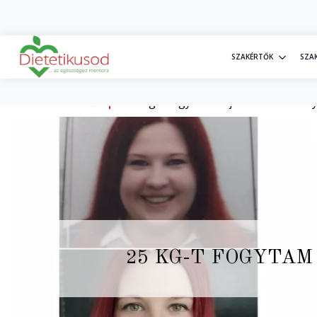
+36 30 20 77 698
info@dietetikusod.hu
SZAKÉRTŐK
SZA
Kezdőlap
»
25 kg-t fogytam Hajnival és semmi
25 KG-T FOGYTAM