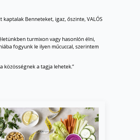
t kaptalak Benneteket, igaz, őszinte, VALÓS
sz életünkben turmixon vagy hasonlón élni,
hiába fogyunk le ilyen műcuccal, szerintem
 a közösségnek a tagja lehetek.”