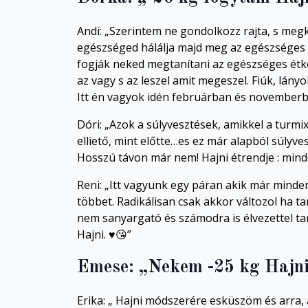
Andi: „Szerintem ne gondolkozz rajta, s meg
egészséged hálálja majd meg az egészséges ö
fogják neked megtanítani az egészséges étkez
az vagy s az leszel amit megeszel. Fiúk, lányo
Itt én vagyok idén februárban és novemberben
Dóri: „Azok a súlyvesztések, amikkel a turm
elliető, mint előtte…es ez már alapból súlyv
Hosszú távon már nem! Hajni étrendje : min
Reni: „Itt vagyunk egy páran akik már minde
többet. Radikálisan csak akkor változol ha t
nem sanyargató és számodra is élvezettel tar
Hajni. ♥️😘”
Emese: „Nekem -25 kg Hajni
Erika: „ Hajni módszerére esküszöm és arra, 