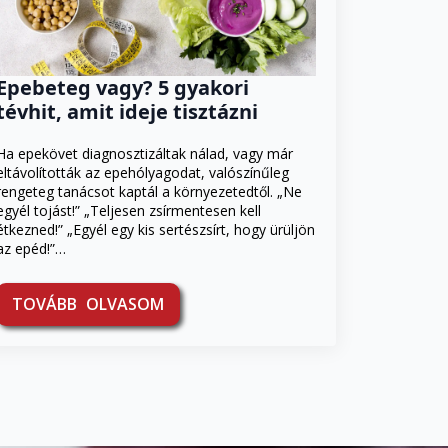
Epebeteg vagy? 5 gyakori
tévhit, amit ideje tisztázni
Ha epekövet diagnosztizáltak nálad, vagy már
eltávolították az epehólyagodat, valószínűleg
rengeteg tanácsot kaptál a környezetedtől. „Ne
egyél tojást!” „Teljesen zsírmentesen kell
étkezned!” „Egyél egy kis sertészsírt, hogy ürüljön
az epéd!”…
TOVÁBB OLVASOM