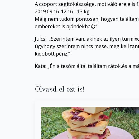
A csoport segítőkészsége, motiváló ereje is
2019.09.16-12.16. -13 kg
Máig nem tudom pontosan, hogyan találtam rá
embereket is ajándékba💞”
Julcsi: „Szerintem van, akinek az ilyen turmi
úgyhogy szerintem nincs mese, meg kell tanu
kidobott pénz.”
Kata: „Én a tesóm által találtam rátok,és a 
Olvasd el ezt is!