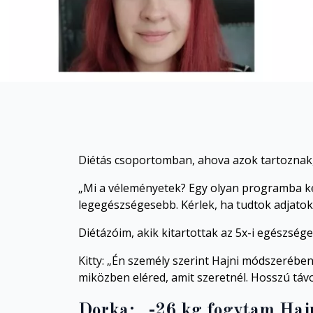
Diétás csoportomban, ahova azok tartoznak, 
„Mi a véleményetek? Egy olyan programba kész
legegészségesebb. Kérlek, ha tudtok adjato
Diétázóim, akik kitartottak az 5x-i egészsége
Kitty: „Én személy szerint Hajni módszeréb
miközben eléred, amit szeretnél. Hosszú t
Dorka: „-26 kg fogytam Hajni