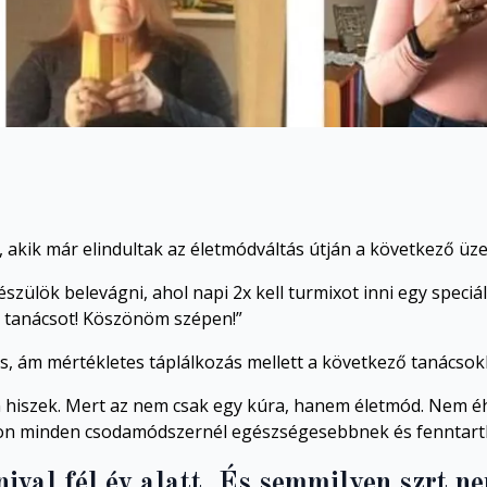
akik már elindultak az életmódváltás útján a következő üze
ülök belevágni, ahol napi 2x kell turmixot inni egy speciál
k tanácsot! Köszönöm szépen!”
s, ám mértékletes táplálkozás mellett a következő tanácsokka
en hiszek. Mert az nem csak egy kúra, hanem életmód. Nem 
ávon minden csodamódszernél egészségesebbnek és fenntar
val fél év alatt. És semmilyen szrt n