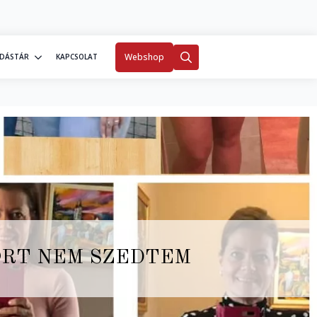
0
Fiókom
Webshop
DÁSTÁR
KAPCSOLAT
Search
for:
Z@RT NEM SZEDTEM