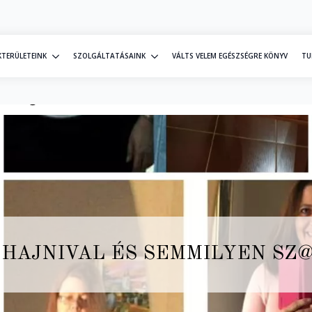
KTERÜLETEINK
SZOLGÁLTATÁSAINK
VÁLTS VELEM EGÉSZSÉGRE KÖNYV
TU
lyen sz@rt nem szedtem
 HAJNIVAL ÉS SEMMILYEN S