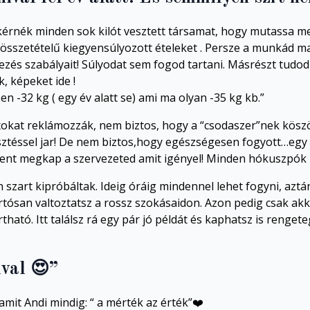
kérnék minden sok kilót vesztett társamat, hogy mutassa me
sszetételű kiegyensúlyozott ételeket . Persze a munkád majd
és szabályait! Súlyodat sem fogod tartani. Másrészt tudod 
k, képeket ide !
 -32 kg ( egy év alatt se) ami ma olyan -35 kg kb.”
ixokat reklámozzák, nem biztos, hogy a “csodaszer”nek kösz
esztéssel jar! De nem biztos,hogy egészségesen fogyott…egy i
dent megkap a szervezeted amit igényel! Minden hókuszpók n
n szart kipróbáltak. Ideig óráig mindennel lehet fogyni, az
artósan valtoztatsz a rossz szokásaidon. Azon pedig csak akk
tható. Itt találsz rá egy pár jó példát és kaphatsz is renge
val 😍”
amit Andi mindig: “ a mérték az érték”❤️