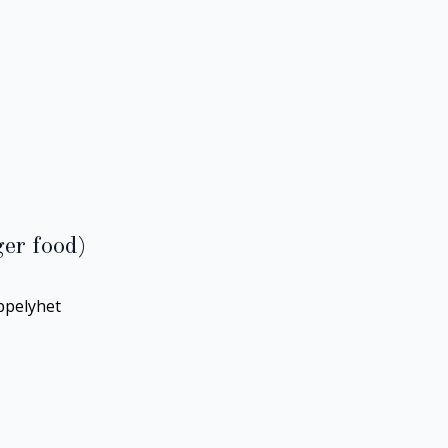
ger food)
bpelyhet