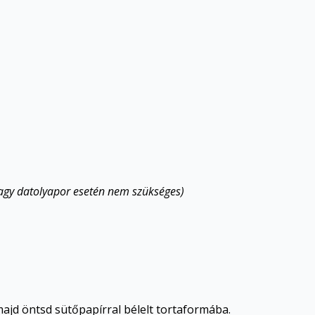
vagy datolyapor esetén nem szükséges)
ajd öntsd sütőpapírral bélelt tortaformába.