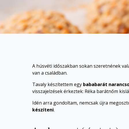
A húsvéti időszakban sokan szeretnének vala
van a családban.
Tavaly készítettem egy
bababarát narancs
visszajelzések érkeztek: Réka barátnőm kislán
Idén arra gondoltam, nemcsak újra megosz
készíteni
.