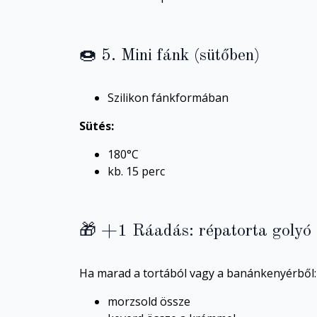
🍩 5. Mini fánk (sütőben)
Szilikon fánkformában
Sütés:
180°C
kb. 15 perc
🎁 +1 Ráadás: répatorta golyó
Ha marad a tortából vagy a banánkenyérből:
morzsold össze