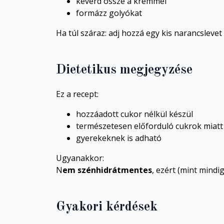
keverd össze a krémmel
formázz golyókat
Ha túl száraz: adj hozzá egy kis narancslevet
Dietetikus megjegyzése
Ez a recept:
hozzáadott cukor nélkül készül
természetesen előforduló cukrok miatt
gyerekeknek is adható
Ugyanakkor:
N
em szénhidrátmentes
, ezért (mint mindi
Gyakori kérdések