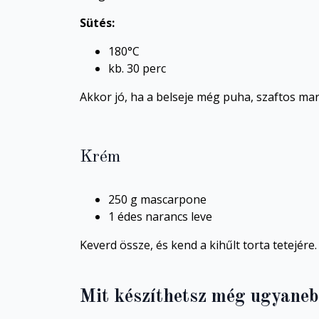
Sütés:
180°C
kb. 30 perc
Akkor jó, ha a belseje még puha, szaftos mar
Krém
250 g mascarpone
1 édes narancs leve
Keverd össze, és kend a kihűlt torta tetejére.
Mit készíthetsz még ugyaneb