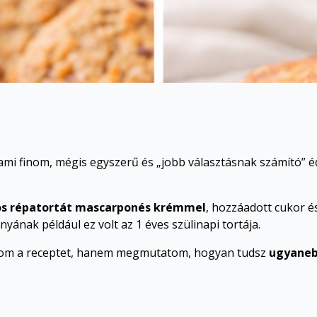
mi finom, mégis egyszerű és „jobb választásnak számító” éd
os répatortát mascarponés krémmel
, hozzáadott cukor é
yának például ez volt az 1 éves szülinapi tortája.
tom a receptet, hanem megmutatom, hogyan tudsz
ugyaneb