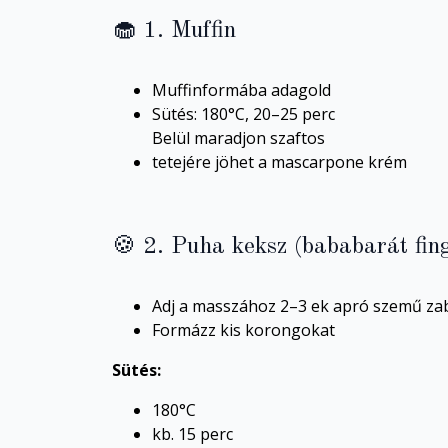
🧁 1. Muffin
Muffinformába adagold
Sütés:
180°C, 20–25 perc
Belül maradjon szaftos
tetejére jöhet a mascarpone krém
🍪 2. Puha keksz (bababarát fin
Adj a masszához 2–3 ek apró szemű za
Formázz kis korongokat
Sütés:
180°C
kb. 15 perc