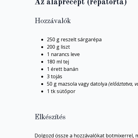
Az alaprecept (répatorta)
Hozzávalók
250 g reszelt sárgarépa
200 g liszt
1 narancs leve
180 ml tej
1 érett banán
3 tojás
50 g mazsola vagy datolya
(előáztatva, 
1 tk sütőpor
Elkészítés
Dolgozd össze a hozzávalókat botmixerrel, m