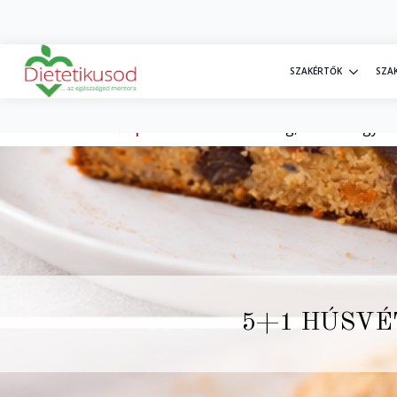
+36 30 20 77 698
info@dietetikusod.hu
SZAKÉRTŐK
SZA
Kezdőlap
»
5+1 húsvéti édesség, aminek ugyana
5+1 HÚSVÉ