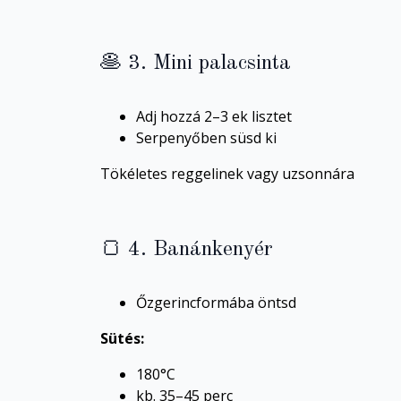
🥞 3. Mini palacsinta
Adj hozzá 2–3 ek lisztet
Serpenyőben süsd ki
Tökéletes reggelinek vagy uzsonnára
🍞 4. Banánkenyér
Őzgerincformába öntsd
Sütés:
180°C
kb. 35–45 perc