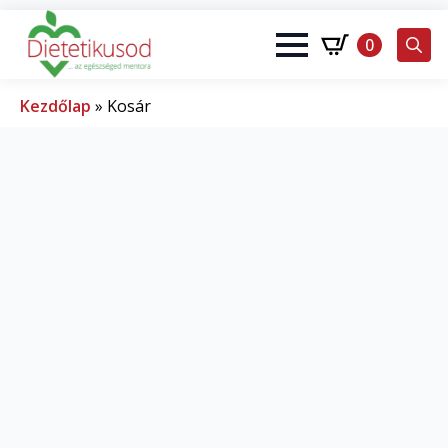
0
Search
for:
Kezdőlap
»
Kosár