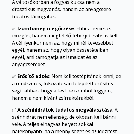
A változókorban a fogyás kulcsa nem a
drasztikus megvonás, hanem az anyagcsere
tudatos támogatása.
✅
Izomtömeg megőrzése
: Ehhez nemcsak
mozgás, hanem megfelelő fehérjebevitel is kell.
A cél ilyenkor nem az, hogy minél kevesebbet
egyél, hanem az, hogy olyan összetételben
egyél, ami támogatja az izmaidat és az
anyagcserédet.
✅
Erősítő edzés
: Nem kell testépítőnek lenni, de
a rendszeres, fokozatosan felépített erősítés
segít abban, hogy a test ne izomból fogyjon,
hanem a nem kívánt zsírraktárakból.
✅
A szénhidrátok tudatos megválasztása
: A
szénhidrát nem ellenség, de okosan kell bánni
vele. A teljes elhagyás helyett sokkal
hatékonyabb, ha a mennyiséget és az időzítést