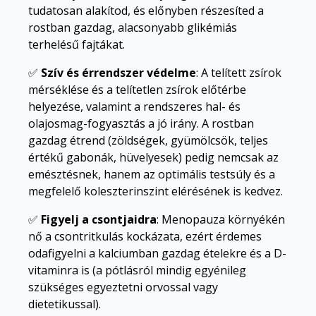
tudatosan alakítod, és előnyben részesíted a
rostban gazdag, alacsonyabb glikémiás
terhelésű fajtákat.
✅
Szív és érrendszer védelme
: A telített zsírok
mérséklése és a telítetlen zsírok előtérbe
helyezése, valamint a rendszeres hal- és
olajosmag-fogyasztás a jó irány. A rostban
gazdag étrend (zöldségek, gyümölcsök, teljes
értékű gabonák, hüvelyesek) pedig nemcsak az
emésztésnek, hanem az optimális testsúly és a
megfelelő koleszterinszint elérésének is kedvez.
✅
Figyelj a csontjaidra
: Menopauza környékén
nő a csontritkulás kockázata, ezért érdemes
odafigyelni a kalciumban gazdag ételekre és a D-
vitaminra is (a pótlásról mindig egyénileg
szükséges egyeztetni orvossal vagy
dietetikussal).