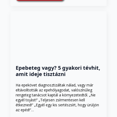
Epebeteg vagy? 5 gyakori tévhit,
amit ideje tisztázni
Ha epekövet diagnosztizáltak nálad, vagy már
eltávolították az epehólyagodat, valószínűleg
rengeteg tanácsot kaptál a környezetedtől. „Ne
egyél tojást!” „Teljesen zsírmentesen kell
étkezned!” „Egyél egy kis sertészsírt, hogy ürüljön
az epéd!”…