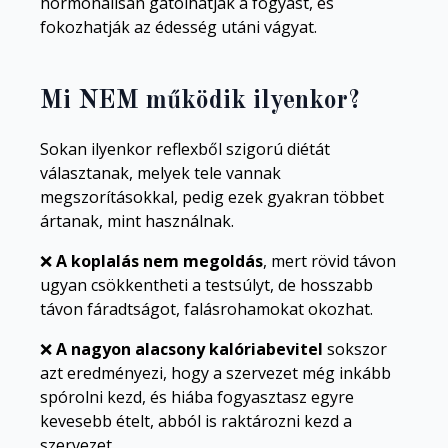
hormonálisan gátolhatják a fogyást, és
fokozhatják az édesség utáni vágyat.
Mi NEM működik ilyenkor?
Sokan ilyenkor reflexből szigorú diétát
választanak, melyek tele vannak
megszorításokkal, pedig ezek gyakran többet
ártanak, mint használnak.
❌
A koplalás nem megoldás
, mert rövid távon
ugyan csökkentheti a testsúlyt, de hosszabb
távon fáradtságot, falásrohamokat okozhat.
❌
A nagyon alacsony kalóriabevitel
sokszor
azt eredményezi, hogy a szervezet még inkább
spórolni kezd, és hiába fogyasztasz egyre
kevesebb ételt, abból is raktározni kezd a
szervezet.