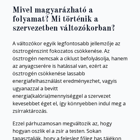
Mivel magyarázható a
folyamat? Mi történik a
szervezetben változókorban?
A változókor egyik legfontosabb jellemzője az
ösztrogénszint fokozatos csökkenése. Az
ösztrogén nemcsak a ciklust befolyásolja, hanem
az anyagcserére is hatással van, ezért az
ösztrogén csökkenése lassabb
energiafelhasználást eredményezhet, vagyis
ugyanazzal a bevitt
energia(kalória)mennyiséggel a szervezet
kevesebbet éget el, így könnyebben indul meg a
zsírraktározás.
Ezzel párhuzamosan megváltozik az, hogy
hogyan oszlik el a zsír a testen. Sokan
tapasztalják, hogy a felesleg főleg has tájékon