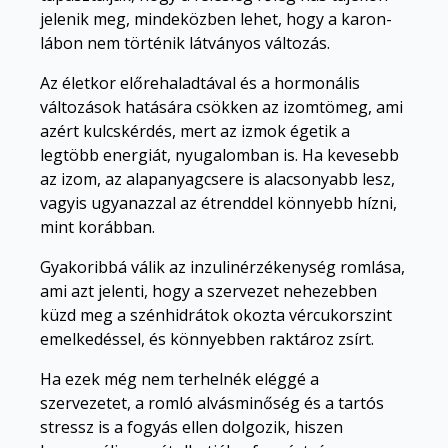
jelenik meg, mindeközben lehet, hogy a karon-
lábon nem történik látványos változás.
Az életkor előrehaladtával és a hormonális
változások hatására csökken az izomtömeg, ami
azért kulcskérdés, mert az izmok égetik a
legtöbb energiát, nyugalomban is. Ha kevesebb
az izom, az alapanyagcsere is alacsonyabb lesz,
vagyis ugyanazzal az étrenddel könnyebb hízni,
mint korábban.
Gyakoribbá válik az inzulinérzékenység romlása,
ami azt jelenti, hogy a szervezet nehezebben
küzd meg a szénhidrátok okozta vércukorszint
emelkedéssel, és könnyebben raktároz zsírt.
Ha ezek még nem terhelnék eléggé a
szervezetet, a romló alvásminőség és a tartós
stressz is a fogyás ellen dolgozik, hiszen