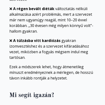
❌
A régen bevált diéták
változtatás nélküli
alkalmazása azért problémás, mert a szervezet
már nem ugyanúgy reagál, mint 10–20 évvel
korábban. „30 évesen még milyen könnyű volt”-
hallom gyakran.
❌
A túlzásba vitt kardiózás
gyakran
izomvesztéshez és a szervezet kifáradásához
vezet, miközben a fogyás mégsem indul meg
tartósan.
Ezek a módszerek lehet, hogy átmenetileg
mínuszt eredményeznek a mérlegen, de hosszú
távon inkább rontják a helyzetet.
Mi segít igazán?