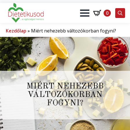
0
Search
for:
Kezdőlap
»
Miért nehezebb változókorban fogyni?
MIÉRT NEHEZEBB
VÁLTOZÓKORBAN
FOGYNI?