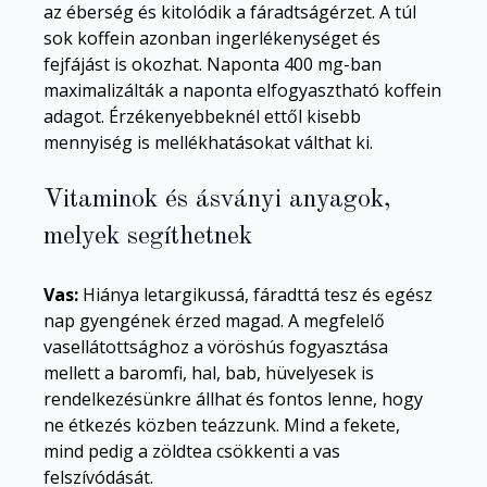
az éberség és kitolódik a fáradtságérzet. A túl
sok koffein azonban ingerlékenységet és
fejfájást is okozhat. Naponta 400 mg-ban
maximalizálták a naponta elfogyasztható koffein
adagot. Érzékenyebbeknél ettől kisebb
mennyiség is mellékhatásokat válthat ki.
Vitaminok és ásványi anyagok,
melyek segíthetnek
Vas:
Hiánya letargikussá, fáradttá tesz és egész
nap gyengének érzed magad. A megfelelő
vasellátottsághoz a vöröshús fogyasztása
mellett a baromfi, hal, bab, hüvelyesek is
rendelkezésünkre állhat és fontos lenne, hogy
ne étkezés közben teázzunk. Mind a fekete,
mind pedig a zöldtea csökkenti a vas
felszívódását.