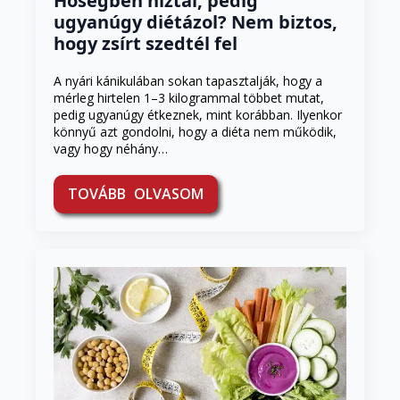
Hőségben híztál, pedig
ugyanúgy diétázol? Nem biztos,
hogy zsírt szedtél fel
A nyári kánikulában sokan tapasztalják, hogy a
mérleg hirtelen 1–3 kilogrammal többet mutat,
pedig ugyanúgy étkeznek, mint korábban. Ilyenkor
könnyű azt gondolni, hogy a diéta nem működik,
vagy hogy néhány…
TOVÁBB OLVASOM