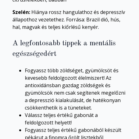
Szelén:
Hiánya rossz hangulathoz és depresszív
állapothoz vezetethez. Forrása: Brazil dió, hús,
hal, magvak és teljes kiőrlésű kenyér.
A legfontosabb tippek a mentális
egészségedért
Fogyassz több zöldséget, gyümölcsöt és
kevesebb feldolgozott élelmiszert! Az
antioxidánsban gazdag zöldségek és
gyümölcsök nem csak segítenek megelőzni
a depresszió kialakulását, de hatékonyan
csökkenthetik is a tüneteket.
Válassz teljes értékű gabonát a
feldolgozott helyett!
Fogyassz teljes értékű gabonából készült
pékárut a finomra őrölt lisztekből