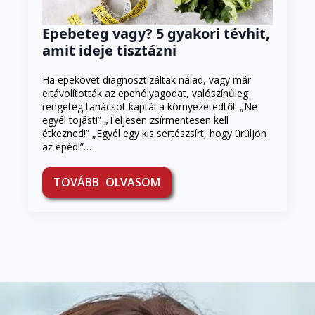
Epebeteg vagy? 5 gyakori tévhit,
amit ideje tisztázni
Ha epekövet diagnosztizáltak nálad, vagy már
eltávolították az epehólyagodat, valószínűleg
rengeteg tanácsot kaptál a környezetedtől. „Ne
egyél tojást!” „Teljesen zsírmentesen kell
étkezned!” „Egyél egy kis sertészsírt, hogy ürüljön
az epéd!”…
TOVÁBB OLVASOM