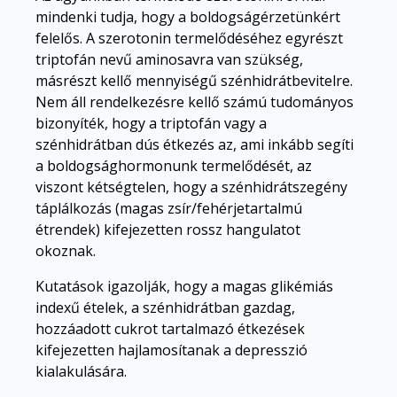
mindenki tudja, hogy a boldogságérzetünkért
felelős. A szerotonin termelődéséhez egyrészt
triptofán nevű aminosavra van szükség,
másrészt kellő mennyiségű szénhidrátbevitelre.
Nem áll rendelkezésre kellő számú tudományos
bizonyíték, hogy a triptofán vagy a
szénhidrátban dús étkezés az, ami inkább segíti
a boldogsághormonunk termelődését, az
viszont kétségtelen, hogy a szénhidrátszegény
táplálkozás (magas zsír/fehérjetartalmú
étrendek) kifejezetten rossz hangulatot
okoznak.
Kutatások igazolják, hogy a magas glikémiás
indexű ételek, a szénhidrátban gazdag,
hozzáadott cukrot tartalmazó étkezések
kifejezetten hajlamosítanak a depresszió
kialakulására.