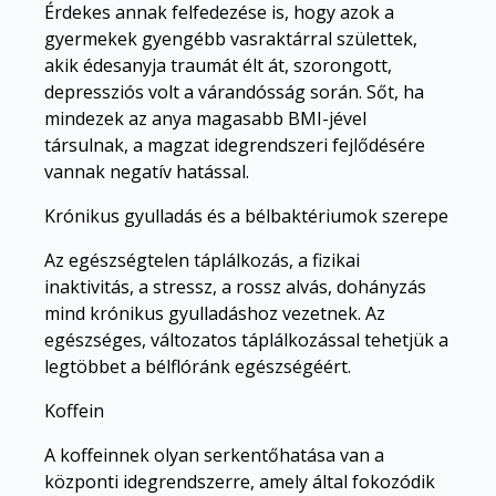
Érdekes annak felfedezése is, hogy azok a
gyermekek gyengébb vasraktárral születtek,
akik édesanyja traumát élt át, szorongott,
depressziós volt a várandósság során. Sőt, ha
mindezek az anya magasabb BMI-jével
társulnak, a magzat idegrendszeri fejlődésére
vannak negatív hatással.
Krónikus gyulladás és a bélbaktériumok szerepe
Az egészségtelen táplálkozás, a fizikai
inaktivitás, a stressz, a rossz alvás, dohányzás
mind krónikus gyulladáshoz vezetnek. Az
egészséges, változatos táplálkozással tehetjük a
legtöbbet a bélflóránk egészségéért.
Koffein
A koffeinnek olyan serkentőhatása van a
központi idegrendszerre, amely által fokozódik