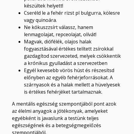
készültek helyett!
Cseréld le a fehér rizst pl bulgurra, kölesre
vagy quinoára.
Ne kókuszzsírt válassz, hanem
lenmagolajat, repceolajat, olívát!
Magvak, diófélék, olajos halak
fogyasztásával értékes telített zsírokkal
gazdagítod szervezeted, melyek csökkentik
a krónikus gyulladást a szervezetben
Egyél kevesebb vörös húst és részesítsd
előnyben az egyéb fehérjeforrásokat. A
szárnyasok és a halak mellett a hüvelyesek
is értékes fehérjéket tartalmaznak.
A mentális egészség szempontjából pont azok
az élelmi anyagok a jótékonyak, amelyeket
egyébként is javaslunk a testünk teljes
egészségének és a betegségmegelőzés
szempontjából.