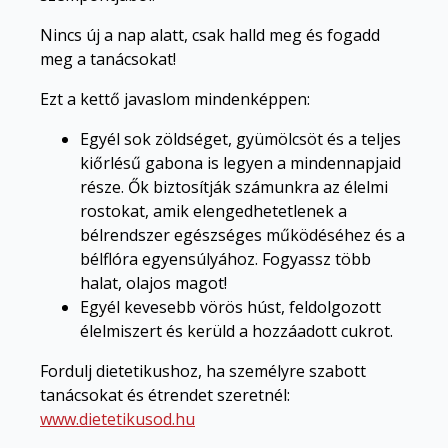
Nincs új a nap alatt, csak halld meg és fogadd
meg a tanácsokat!
Ezt a kettő javaslom mindenképpen:
Egyél sok zöldséget, gyümölcsöt és a teljes
kiőrlésű gabona is legyen a mindennapjaid
része. Ők biztosítják számunkra az élelmi
rostokat, amik elengedhetetlenek a
bélrendszer egészséges működéséhez és a
bélflóra egyensúlyához. Fogyassz több
halat, olajos magot!
Egyél kevesebb vörös húst, feldolgozott
élelmiszert és kerüld a hozzáadott cukrot.
Fordulj dietetikushoz, ha személyre szabott
tanácsokat és étrendet szeretnél:
www.dietetikusod.hu