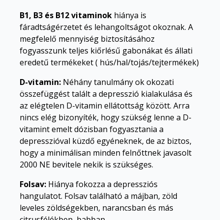
B1, B3 és B12 vitaminok
hiánya is
fáradtságérzetet és lehangoltságot okoznak. A
megfelelő mennyiség biztosításához
fogyasszunk teljes kiőrlésű gabonákat és állati
eredetű termékeket ( hús/hal/tojás/tejtermékek)
D-vitamin:
Néhány tanulmány ok okozati
összefüggést talált a depresszió kialakulása és
az elégtelen D-vitamin ellátottság között. Arra
nincs elég bizonyíték, hogy szükség lenne a D-
vitamint emelt dózisban fogyasztania a
depresszióval küzdő egyéneknek, de az biztos,
hogy a minimálisan minden felnőttnek javasolt
2000 NE bevitele nekik is szükséges.
Folsav:
Hiánya fokozza a depressziós
hangulatot. Folsav található a májban, zöld
leveles zöldségekben, narancsban és más
citrusfélékben, babban