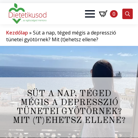
0
Search
for:
Kezdőlap
»
Süt a nap, téged mégis a depresszió
tünetei gyötörnek? Mit (t)ehetsz ellene?
SÜT A NAP, TÉGED
MÉGIS A DEPRESSZIÓ
TÜNETEI GYÖTÖRNEK?
MIT (T)EHETSZ ELLENE?