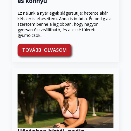
és könnyű
Ez nálunk a nyár egyik slágersütije: hetente akár
kétszer is elkészítem, Anna is imádja. Én pedig azt
szeretem benne a legjobban, hogy nagyon
gyorsan összeállítható, és a kissé túlérett
gyümölcsök…
TOVÁBB OLVASOM