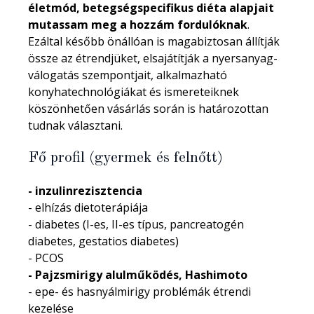
életmód, betegségspecifikus diéta alapjait
mutassam meg a hozzám fordulóknak
.
Ezáltal később önállóan is magabiztosan állítják
össze az étrendjüket, elsajátítják a nyersanyag-
válogatás szempontjait, alkalmazható
konyhatechnológiákat és ismereteiknek
köszönhetően vásárlás során is határozottan
tudnak választani.
Fő profil (gyermek és felnőtt)
- inzulinrezisztencia
- elhízás dietoterápiája
- diabetes (I-es, II-es típus, pancreatogén
diabetes, gestatios diabetes)
- PCOS
- Pajzsmirigy alulműködés, Hashimoto
- epe- és hasnyálmirigy problémák étrendi
kezelése