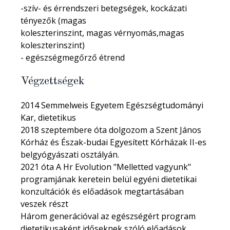
-szív- és érrendszeri betegségek, kockázati
tényezők (magas
koleszterinszint, magas vérnyomás,magas
koleszterinszint)
- egészségmegőrző étrend
Végzettségek
2014 Semmelweis Egyetem Egészségtudományi
Kar, dietetikus
2018 szeptembere óta dolgozom a Szent János
Kórház és Észak-budai Egyesített Kórházak II-es
belgyógyászati osztályán.
2021 óta A Hr Evolution "Melletted vagyunk"
programjának keretein belül egyéni dietetikai
konzultációk és előadások megtartásában
veszek részt
Három generációval az egészségért program
dietetikusaként időseknek szóló előadások,