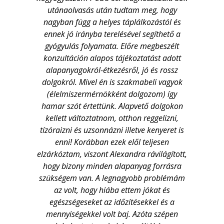
utánaolvasás után tudtam meg, hogy
nagyban függ a helyes táplálkozástól és
ennek jó irányba terelésével segíthető a
gyógyulás folyamata. Előre megbeszélt
konzultáción alapos tájékoztatást adott
alapanyagokról-étkezésről, jó és rossz
dolgokról. Mivel én is szakmabeli vagyok
(élelmiszermérnökként dolgozom) így
A
hamar szót értettünk. Alapvető dolgokon
kellett változtatnom, otthon reggelizni,
tízóraizni és uzsonnázni illetve kenyeret is
enni! Korábban ezek elől teljesen
elzárkóztam, viszont Alexandra rávilágított,
hogy bizony minden alapanyag forrásra
szükségem van. A legnagyobb problémám
az volt, hogy hiába ettem jókat és
egészségeseket az időzítésekkel és a
mennyiségekkel volt baj. Azóta szépen