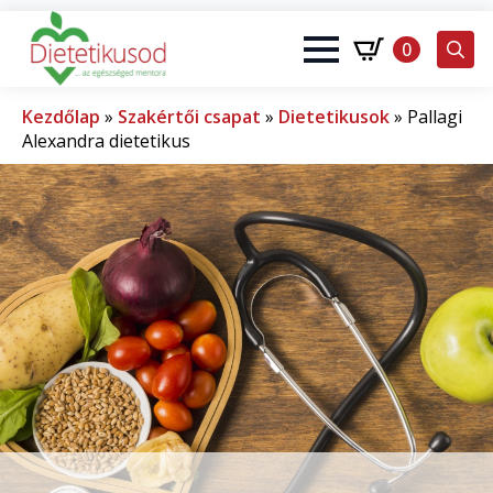
0
Search
for:
Kezdőlap
»
Szakértői csapat
»
Dietetikusok
»
Pallagi
Alexandra dietetikus