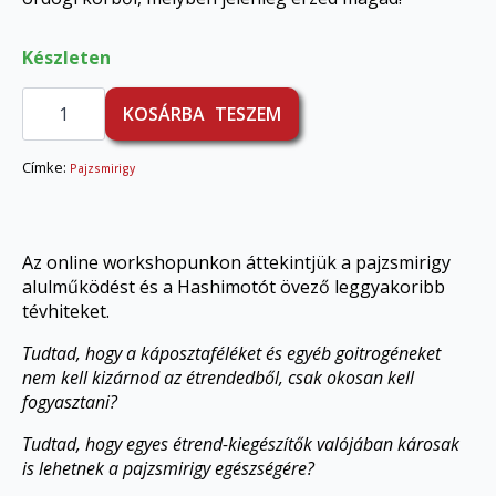
Készleten
Pajzsmirigy
alulműködés
KOSÁRBA TESZEM
diétája
mennyiség
Címke:
Pajzsmirigy
Az online workshopunkon áttekintjük a pajzsmirigy
alulműködést és a Hashimotót övező leggyakoribb
tévhiteket.
Tudtad, hogy a káposztaféléket és egyéb goitrogéneket
nem kell kizárnod az étrendedből, csak okosan kell
fogyasztani?
Tudtad, hogy egyes étrend-kiegészítők valójában károsak
is lehetnek a pajzsmirigy egészségére?