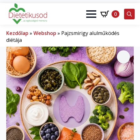
0
Search
for:
Kezdőlap
»
Webshop
»
Pajzsmirigy alulműködés
diétája