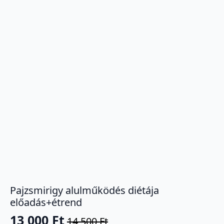
Pajzsmirigy alulműködés diétája
előadás+étrend
13 000
Ft
14 500
Ft