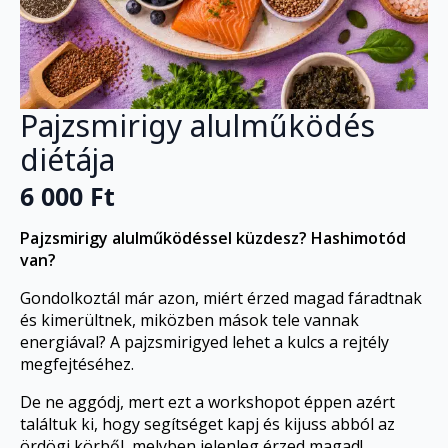
Pajzsmirigy alulműködés
diétája
6 000
Ft
Pajzsmirigy alulműködéssel küzdesz? Hashimotód
van?
Gondolkoztál már azon, miért érzed magad fáradtnak
és kimerültnek, miközben mások tele vannak
energiával? A pajzsmirigyed lehet a kulcs a rejtély
megfejtéséhez.
De ne aggódj, mert ezt a workshopot éppen azért
találtuk ki, hogy segítséget kapj és kijuss abból az
ördögi körből, melyben jelenleg érzed magad!