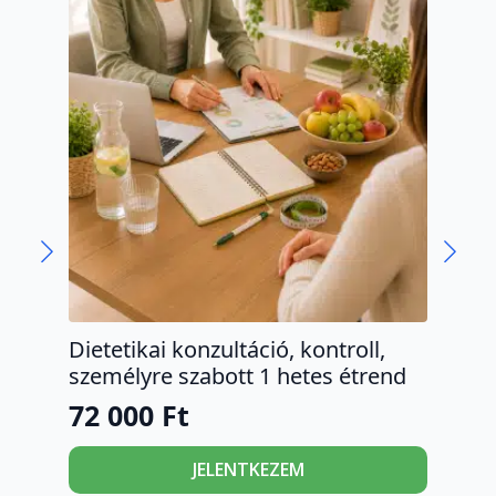
Dietetikai konzultáció, kontroll,
Die
személyre szabott 1 hetes étrend
cs
72 000
Ft
11
JELENTKEZEM