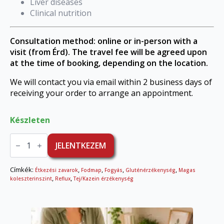
Liver diseases
Clinical nutrition
Consultation method: online or in-person with a
visit (from Érd). The travel fee will be agreed upon
at the time of booking, depending on the location.
We will contact you via email within 2 business days of
receiving your order to arrange an appointment.
Készleten
Consultation
in
JELENTKEZEM
English
with
Zita
Címkék:
,
,
,
,
Étkezési zavarok
Fodmap
Fogyás
Gluténérzékenység
Magas
Dobák
,
,
koleszterinszint
Reflux
Tej/Kazein érzékenység
mennyiség