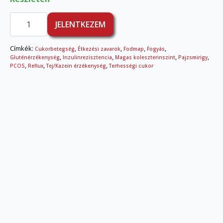
Dietetikai
konzultáció
JELENTKEZEM
és
kontroll
csomag
Címkék:
,
,
,
,
Cukorbetegség
Étkezési zavarok
Fodmap
Fogyás
mennyiség
,
,
,
,
Gluténérzékenység
Inzulinrezisztencia
Magas koleszterinszint
Pajzsmirigy
,
,
,
PCOS
Reflux
Tej/Kazein érzékenység
Terhességi cukor