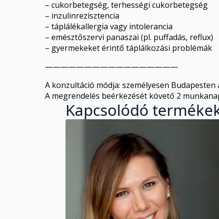
– cukorbetegség, terhességi cukorbetegség
– inzulinrezisztencia
– táplálékallergia vagy intolerancia
– emésztőszervi panaszai (pl. puffadás, reflux)
– gyermekeket érintő táplálkozási problémák
—————————————————
A konzultáció módja: személyesen Budapesten a
A megrendelés beérkezését követő 2 munkanapon
Kapcsolódó terméke