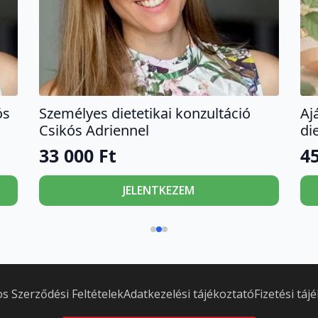
ós
Személyes dietetikai konzultáció
Aj
Csikós Adriennel
di
33 000
Ft
4
JELENTKEZEM
os Szerződési Feltételek
Adatkezelési tájékoztató
Fizetési táj