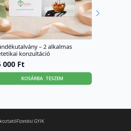
ándékutalvány – 2 alkalmas
etetikai konzultáció
5 000
Ft
KOSÁRBA TESZEM
ékoztató
Fizetési GYIK