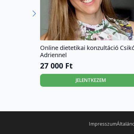
Online dietetikai konzultáció Csik
Adriennel
27 000
Ft
JELENTKEZEM
Impresszum
Általán