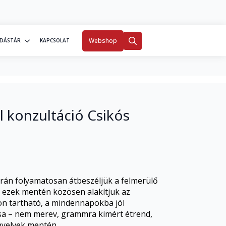
0
Fiókom
Webshop
DÁSTÁR
KAPCSOLAT
Search
for:
l konzultáció Csikós
során folyamatosan átbeszéljük a felmerülő
 ezek mentén közösen alakítjuk az
on tartható, a mindennapokba jól
tása – nem merev, grammra kimért étrend,
nyelvek mentén.