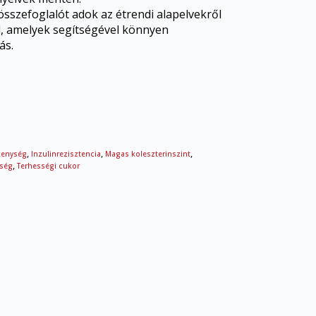
összefoglalót adok az étrendi alapelvekről
ől, amelyek segítségével könnyen
ás.
,
,
,
kenység
Inzulinrezisztencia
Magas koleszterinszint
,
ység
Terhességi cukor