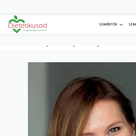
+36 30 20 77 698
info@dietetikusod.hu
SZAKÉRTŐK
SZA
Kezdőlap
»
Webshop
»
Személyes kontroll konz