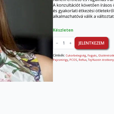
A konzultációt követően írásos 
és gyakorlati étkezési ötletekr
alkalmazhatóvá válik a változtat
Készleten
Személyes
kontroll
JELENTKEZEM
konzultáció
Csikós
Adriennel
Címkék:
,
,
Cukorbetegség
Fogyás
Gluténérzé
mennyiség
,
,
,
Pajzsmirigy
PCOS
Reflux
Tej/Kazein érzéken