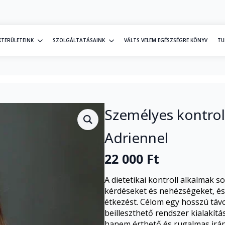
KTERÜLETEINK
SZOLGÁLTATÁSAINK
VÁLTS VELEM EGÉSZSÉGRE KÖNYV
TU
ultáció Csikós Adriennel
Személyes kontrol
Adriennel
22 000
Ft
A dietetikai kontroll alkalmak 
kérdéseket és nehézségeket, és
étkezést. Célom egy hosszú táv
beilleszthető rendszer kialakí
hanem érthető és rugalmas irá