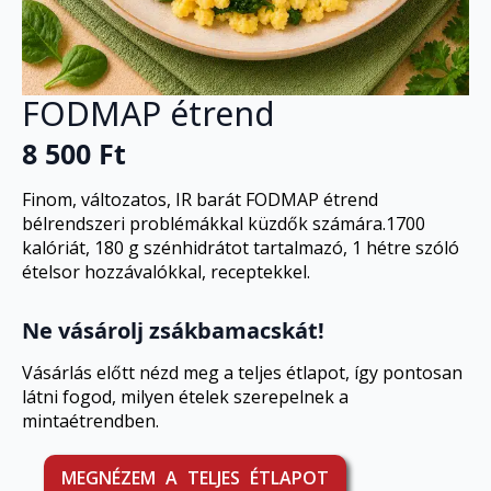
FODMAP étrend
8 500
Ft
Finom, változatos, IR barát FODMAP étrend
bélrendszeri problémákkal küzdők számára.1700
kalóriát, 180 g szénhidrátot tartalmazó, 1 hétre szóló
ételsor hozzávalókkal, receptekkel.
Ne vásárolj zsákbamacskát!
Vásárlás előtt nézd meg a teljes étlapot, így pontosan
látni fogod, milyen ételek szerepelnek a
mintaétrendben.
MEGNÉZEM A TELJES ÉTLAPOT