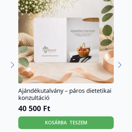
Ajándékutalvány – páros dietetikai
Moz
konzultáció
9 
40 500
Ft
KOSÁRBA TESZEM