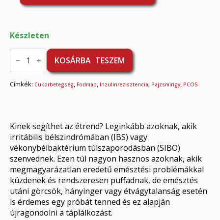
Készleten
FODMAP
étrend
KOSÁRBA TESZEM
mennyiség
Címkék:
,
,
,
,
Cukorbetegség
Fodmap
Inzulinrezisztencia
Pajzsmirigy
PCOS
Kinek segíthet az étrend? Leginkább azoknak, akik
irritábilis bélszindrómában (IBS) vagy
vékonybélbaktérium túlszaporodásban (SIBO)
szenvednek. Ezen túl nagyon hasznos azoknak, akik
megmagyarázatlan eredetű emésztési problémákkal
küzdenek és rendszeresen puffadnak, de emésztés
utáni görcsök, hányinger vagy étvágytalanság esetén
is érdemes egy próbát tenned és ez alapján
újragondolni a táplálkozást.