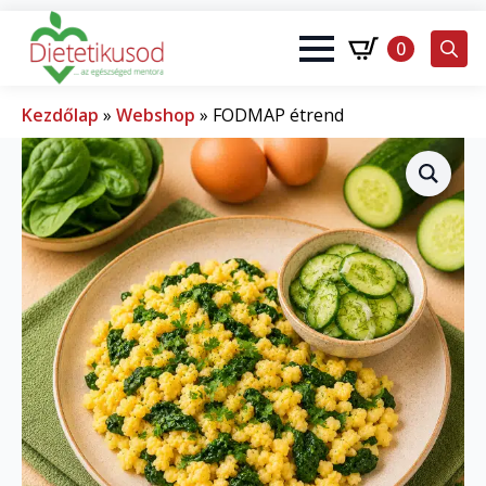
0
Search
for:
Kezdőlap
»
Webshop
»
FODMAP étrend