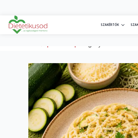
+36 30 20 77 698
info@dietetikusod.hu
SZAKÉRTŐK
SZA
Kezdőlap
»
Webshop
»
Vega nyári étrend hallal