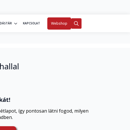
0
Fiókom
Webshop
DÁSTÁR
KAPCSOLAT
Search
for:
hallal
kát!
 étlapot, így pontosan látni fogod, milyen
ndben.