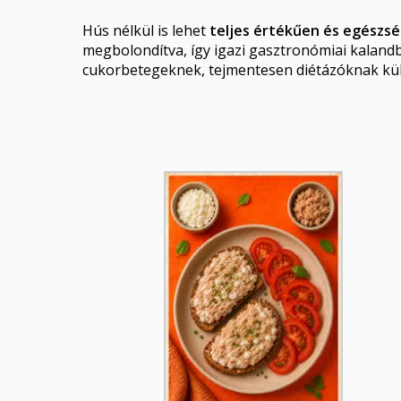
Hús nélkül is lehet
teljes értékűen és egészs
megbolondítva, így igazi gasztronómiai kalandb
cukorbetegeknek, tejmentesen diétázóknak külön