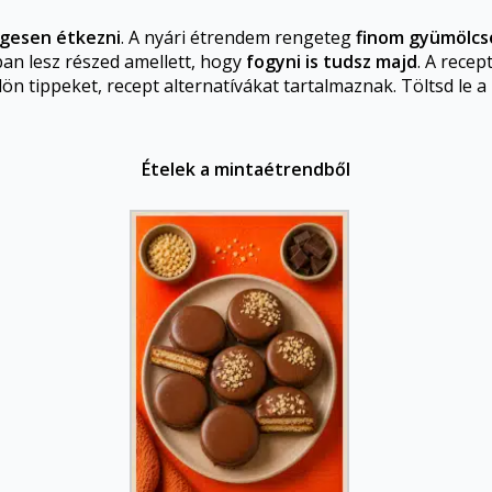
égesen étkezni
. A nyári étrendem rengeteg
finom gyümölcsö
an lesz részed amellett, hogy
fogyni is tudsz majd
. A recep
 tippeket, recept alternatívákat tartalmaznak. Töltsd le a 
Ételek a mintaétrendből