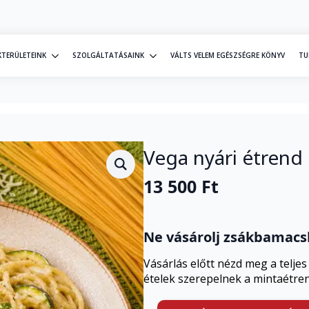
KTERÜLETEINK
SZOLGÁLTATÁSAINK
VÁLTS VELEM EGÉSZSÉGRE KÖNYV
TU
Vega nyári étrend 
13 500
Ft
Ne vásárolj zsákbamacs
Vásárlás előtt nézd meg a teljes
ételek szerepelnek a mintaétre