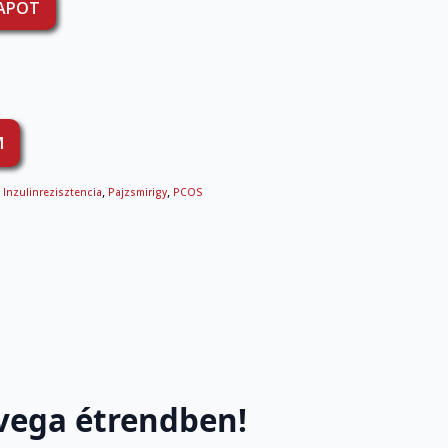
LAPOT
M
,
,
,
Inzulinrezisztencia
Pajzsmirigy
PCOS
 vega étrendben!