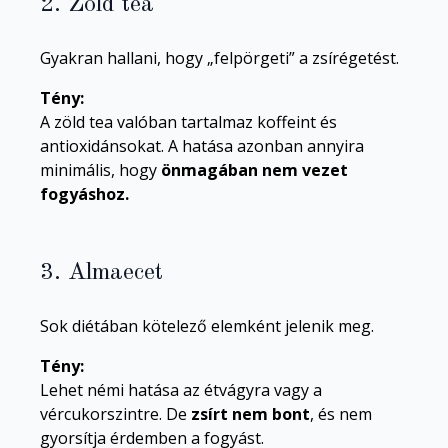
2. Zöld tea
Gyakran hallani, hogy „felpörgeti” a zsírégetést.
Tény:
A zöld tea valóban tartalmaz koffeint és
antioxidánsokat. A hatása azonban annyira
minimális, hogy
önmagában nem vezet
fogyáshoz.
3. Almaecet
Sok diétában kötelező elemként jelenik meg.
Tény:
Lehet némi hatása az étvágyra vagy a
vércukorszintre. De
zsírt nem bont
, és nem
gyorsítja érdemben a fogyást.