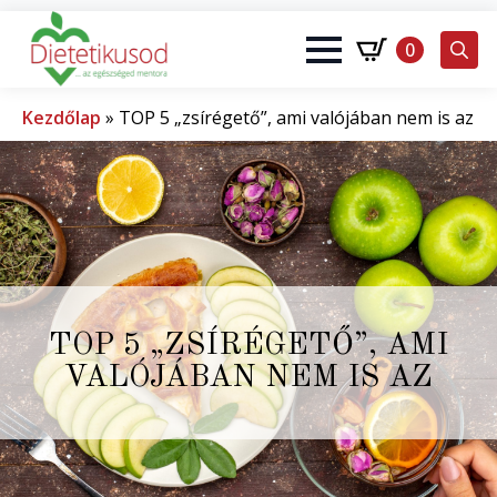
0
Search
for:
Kezdőlap
»
TOP 5 „zsírégető”, ami valójában nem is az
TOP 5 „ZSÍRÉGETŐ”, AMI
VALÓJÁBAN NEM IS AZ