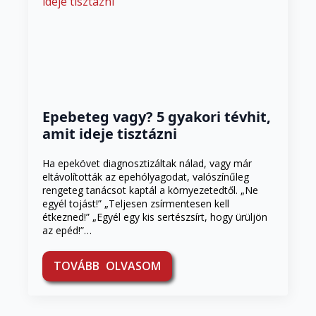
Epebeteg vagy? 5 gyakori tévhit,
amit ideje tisztázni
Ha epekövet diagnosztizáltak nálad, vagy már
eltávolították az epehólyagodat, valószínűleg
rengeteg tanácsot kaptál a környezetedtől. „Ne
egyél tojást!” „Teljesen zsírmentesen kell
étkezned!” „Egyél egy kis sertészsírt, hogy ürüljön
az epéd!”…
TOVÁBB OLVASOM