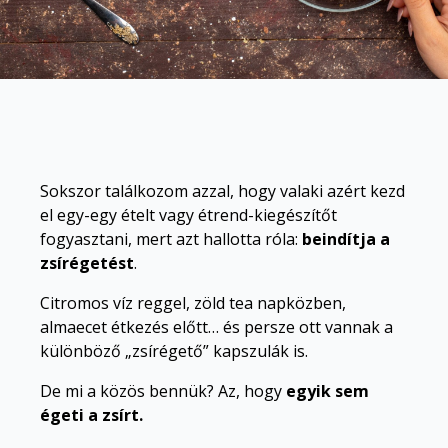
Sokszor találkozom azzal, hogy valaki azért kezd
el egy-egy ételt vagy étrend-kiegészítőt
fogyasztani, mert azt hallotta róla:
beindítja a
zsírégetést
.
Citromos víz reggel, zöld tea napközben,
almaecet étkezés előtt… és persze ott vannak a
különböző „zsírégető” kapszulák is.
De mi a közös bennük? Az, hogy
egyik sem
égeti a zsírt.