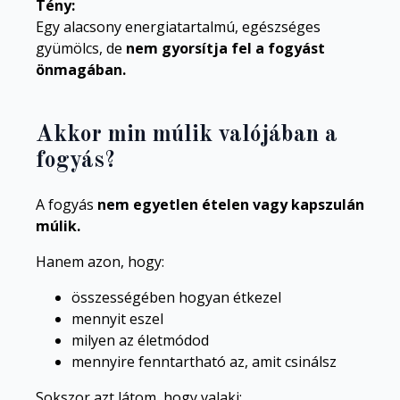
Tény:
Egy alacsony energiatartalmú, egészséges
gyümölcs, de
nem gyorsítja fel a fogyást
önmagában.
Akkor min múlik valójában a
fogyás?
A fogyás
nem egyetlen ételen vagy kapszulán
múlik.
Hanem azon, hogy:
összességében hogyan étkezel
mennyit eszel
milyen az életmódod
mennyire fenntartható az, amit csinálsz
Sokszor azt látom, hogy valaki: