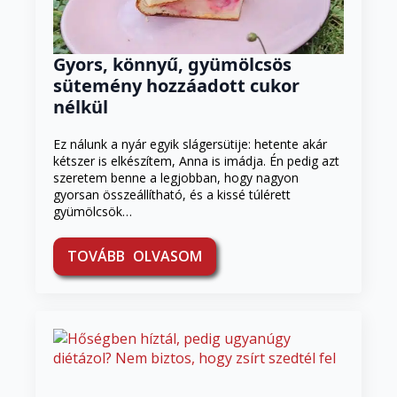
Gyors, könnyű, gyümölcsös
sütemény hozzáadott cukor
nélkül
Ez nálunk a nyár egyik slágersütije: hetente akár
kétszer is elkészítem, Anna is imádja. Én pedig azt
szeretem benne a legjobban, hogy nagyon
gyorsan összeállítható, és a kissé túlérett
gyümölcsök…
TOVÁBB OLVASOM