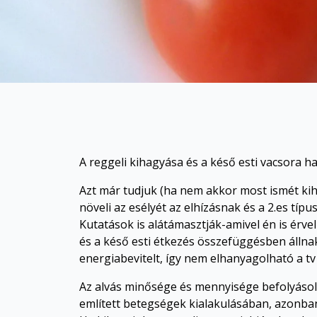
A reggeli kihagyása és a késő esti vacsora haj
Azt már tudjuk (ha nem akkor most ismét kih
növeli az esélyét az elhízásnak és a 2.es tí
Kutatások is alátámasztják-amivel én is érv
és a késő esti étkezés összefüggésben állnak
energiabevitelt, így nem elhanyagolható a tv
Az alvás minősége és mennyisége befolyásolh
említett betegségek kialakulásában, azonban