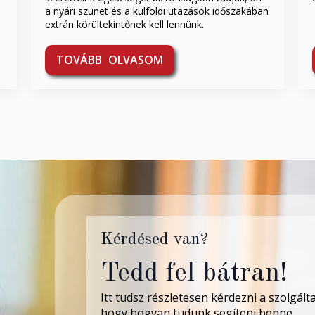
a nyári szünet és a külföldi utazások időszakában
extrán körültekintőnek kell lennünk.
TOVÁBB OLVASOM
Kérdésed van?
Tedd fel bátran!
Itt tudsz részletesen kérdezni a szolgál
hogy hogyan tudunk segíteni benne.