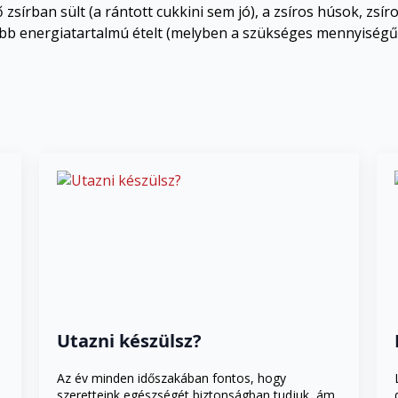
bő zsírban sült (a rántott cukkini sem jó), a zsíros húsok, zsí
ebb energiatartalmú ételt (melyben a szükséges mennyiségű
Utazni készülsz?
Az év minden időszakában fontos, hogy
szeretteink egészségét biztonságban tudjuk, ám