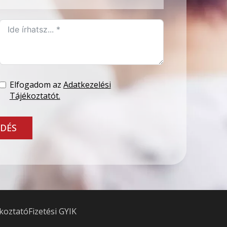
Elfogadom az
Adatkezelési
Tájékoztatót.
DÉS
ékoztató
Fizetési GYIK