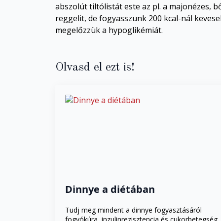
abszolút tiltólistát este az pl. a majonézes, 
reggelit, de fogyasszunk 200 kcal-nál keves
megelőzzük a hypoglikémiát.
Olvasd el ezt is!
Dinnye a diétában
Tudj meg mindent a dinnye fogyasztásáról
fogyókúra, inzulinrezisztencia és cukorbetegség