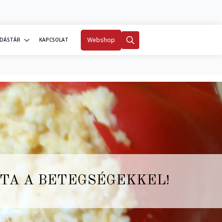
0
Fiókom
Webshop
DÁSTÁR
KAPCSOLAT
Search
for:
ATA A BETEGSÉGEKKEL!