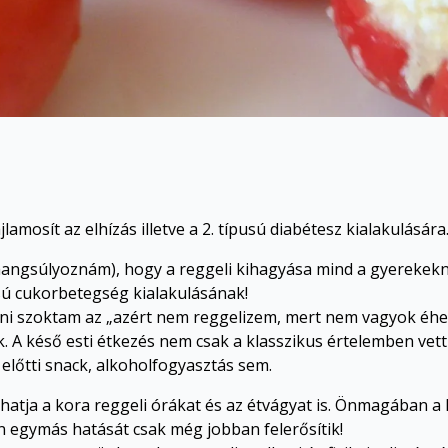
lamosít az elhízás illetve a 2. típusú diabétesz kialakulásár
angsúlyoznám), hogy a reggeli kihagyása mind a gyerekeknél
pusú cukorbetegség kialakulásának!
elni szoktam az „azért nem reggelizem, mert nem vagyok éhes
. A késő esti étkezés nem csak a klasszikus értelemben vet
 előtti snack, alkoholfogyasztás sem.
atja a kora reggeli órákat és az étvágyat is. Önmagában a 
 egymás hatását csak még jobban felerősítik!