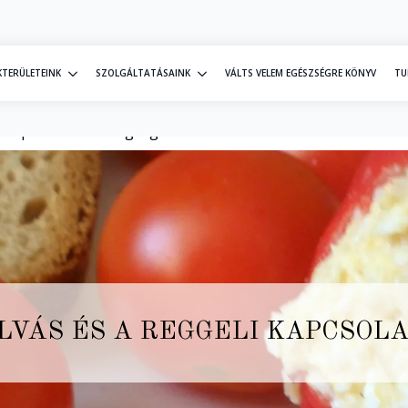
KTERÜLETEINK
SZOLGÁLTATÁSAINK
VÁLTS VELEM EGÉSZSÉGRE KÖNYV
TU
li kapcsolata a betegségekkel!
ALVÁS ÉS A REGGELI KAPCSOL