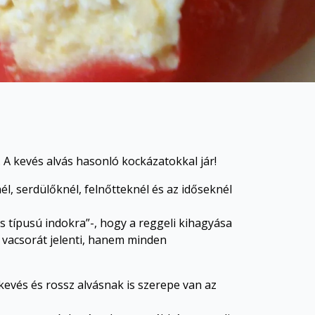
a. A kevés alvás hasonló kockázatokkal jár!
, serdülőknél, felnőtteknél és az időseknél
 típusú indokra”-, hogy a reggeli kihagyása
t vacsorát jelenti, hanem minden
kevés és rossz alvásnak is szerepe van az