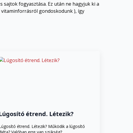
ros sajtok fogyasztása. Ez után ne hagyjuk ki a
 vitaminforrásról gondoskodunk ), így
Lúgosító étrend. Létezik?
Lúgosító étrend. Létezik? Működik a lúgosító
diéta? Valóban erre van szükség?