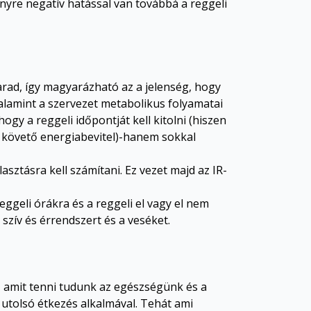
ményre negatív hatással van továbbá a reggeli
arad, így magyarázható az a jelenség, hogy
alamint a szervezet metabolikus folyamatai
ogy a reggeli időpontját kell kitolni (hiszen
t követő energiabevitel)-hanem sokkal
asztásra kell számítani. Ez vezet majd az IR-
eggeli órákra és a reggeli el vagy el nem
 szív és érrendszert és a veséket.
, amit tenni tudunk az egészségünk és a
utolsó étkezés alkalmával. Tehát ami