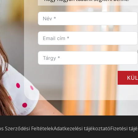
KÜL
os Szerződési Feltételek
Adatkezelési tájékoztató
Fizetési táj