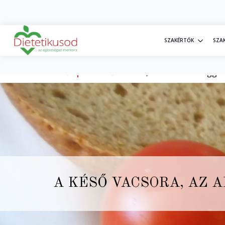
+36 30 20 77 698
info@dietetikusod.hu
SZAKÉRTŐK
SZA
Kezdőlap
»
A késő vacsora, az alvás és a regge
A KÉSŐ VACSORA, AZ 