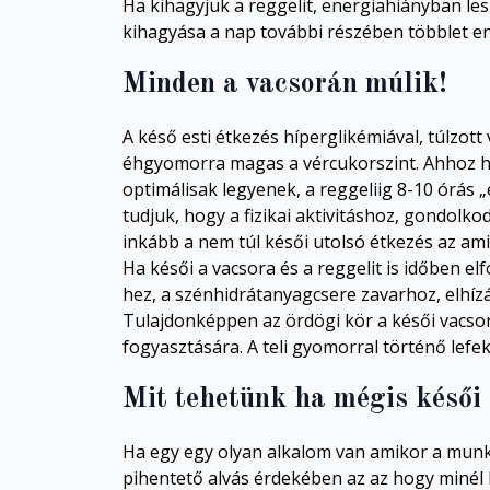
Ha kihagyjuk a reggelit, energiahiányban lesz
kihagyása a nap további részében többlet e
Minden a vacsorán múlik!
A késő esti étkezés híperglikémiával, túlzot
éhgyomorra magas a vércukorszint. Ahhoz hog
optimálisak legyenek, a reggeliig 8-10 órás „é
tudjuk, hogy a fizikai aktivitáshoz, gondol
inkább a nem túl késői utolsó étkezés az ami
Ha késői a vacsora és a reggelit is időben el
hez, a szénhidrátanyagcsere zavarhoz, elhíz
Tulajdonképpen az ördögi kör a késői vacsorá
fogyasztására. A teli gyomorral történő lefekv
Mit tehetünk ha mégis késői 
Ha egy egy olyan alkalom van amikor a munka
pihentető alvás érdekében az az hogy minél