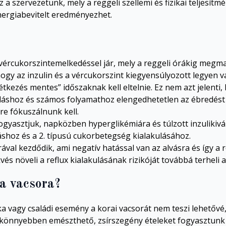
 a szervezetünk, mely a reggeli szellemi és fizikai teljesít
nergiabevitelt eredményezhet.
t vércukorszintemelkedéssel jár, mely a reggeli órákig megm
y az inzulin és a vércukorszint kiegyensúlyozott legyen v
tkezés mentes” időszaknak kell eltelnie. Ez nem azt jelenti, h
kodáshoz és számos folyamathoz elengedhetetlen az ébredés
re fókuszálnunk kell.
fogyasztjuk, napközben hyperglikémiára és túlzott inzulikivál
áshoz és a 2. típusú cukorbetegség kialakulásához.
val kezdődik, ami negatív hatással van az alvásra és így a r
és növeli a reflux kialakulásának rizikóját továbbá terheli a
a vacsora?
 vagy családi esemény a korai vacsorát nem teszi lehetővé
 könnyebben emészthető, zsírszegény ételeket fogyasztunk 