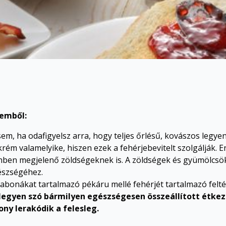
vemből:
, ha odafigyelsz arra, hogy teljes őrlésű, kovászos legyen
ő krém valamelyike, hiszen ezek a fehérjebevitelt szolgáljá
nben megjelenő zöldségeknek is. A zöldségek és gyümölcsök 
észségéhez.
abonákat tartalmazó pékáru mellé fehérjét tartalmazó feltét
 legyen szó bármilyen egészségesen összeállított étkez
ony lerakódik a felesleg.