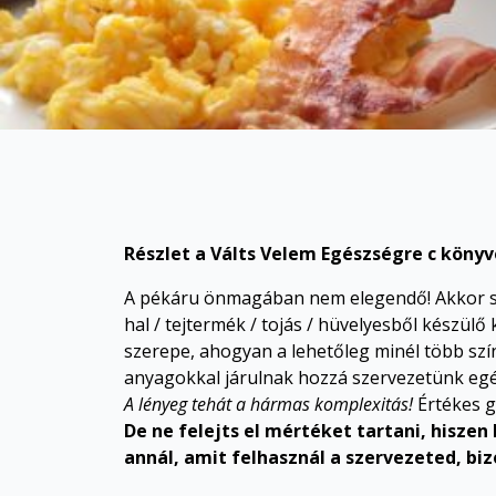
Részlet a Válts Velem Egészségre c köny
A pékáru önmagában nem elegendő! Akkor sem
hal / tejtermék / tojás / hüvelyesből készül
szerepe, ahogyan a lehetőleg minél több szí
anyagokkal járulnak hozzá szervezetünk eg
A lényeg tehát a hármas komplexitás!
Értékes g
De ne felejts el mértéket tartani, hiszen
annál, amit felhasznál a szervezeted, biz