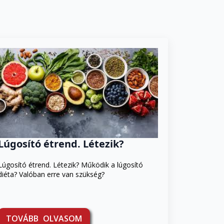
Lúgosító étrend. Létezik?
Lúgosító étrend. Létezik? Működik a lúgosító
diéta? Valóban erre van szükség?
TOVÁBB OLVASOM