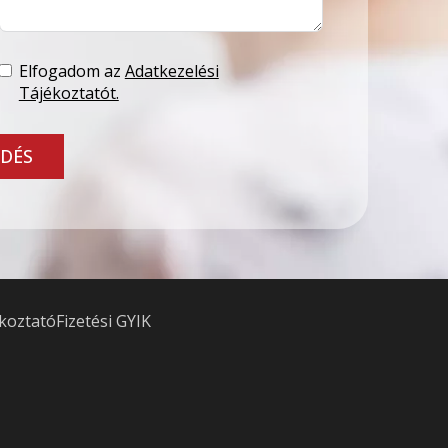
Elfogadom az
Adatkezelési
Tájékoztatót.
DÉS
ékoztató
Fizetési GYIK