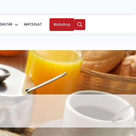
0
Fiókom
Webshop
DÁSTÁR
KAPCSOLAT
Search
for: