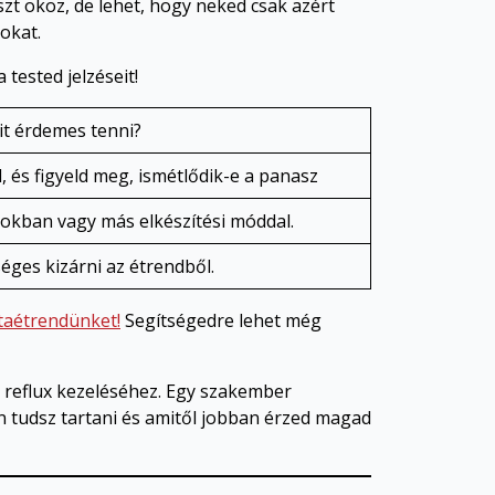
szt okoz, de lehet, hogy neked csak azért
okat.
tested jelzéseit!
t érdemes tenni?
l, és figyeld meg, ismétlődik-e a panasz
okban vagy más elkészítési móddal.
ges kizárni az étrendből.
ntaétrendünket!
Segítségedre lehet még
a reflux kezeléséhez. Egy szakember
n tudsz tartani és amitől jobban érzed magad