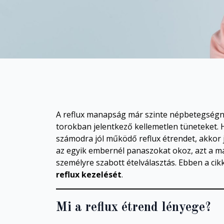
A reflux manapság már szinte népbetegségnek
torokban jelentkező kellemetlen tüneteket. H
számodra jól működő reflux étrendet, akkor j
az egyik embernél panaszokat okoz, azt a má
személyre szabott ételválasztás. Ebben a cik
reflux kezelését
.
Mi a reflux étrend lényege?