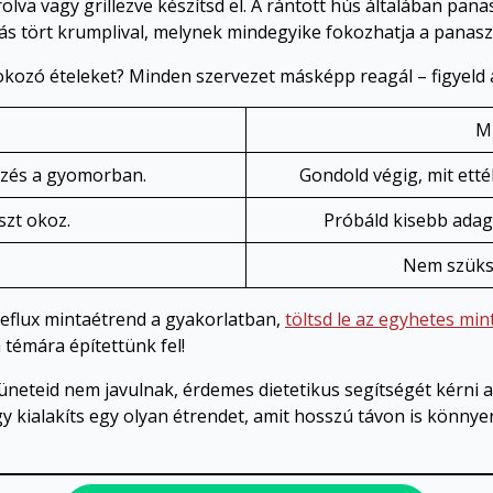
olva vagy grillezve készítsd el. A rántott hús általában pana
ás tört krumplival, melynek mindegyike fokozhatja a panasz
ozó ételeket? Minden szervezet másképp reagál – figyeld a 
Mi
rzés a gyomorban.
Gondold végig, mit etté
szt okoz.
Próbáld kisebb adag
Nem szüksé
reflux mintaétrend a gyakorlatban,
töltsd le az egyhetes mi
a témára építettünk fel!
tüneteid nem javulnak, érdemes dietetikus segítségét kérni 
y kialakíts egy olyan étrendet, amit hosszú távon is könnye