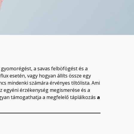
 gyomorégést, a savas felböfögést és a
lux esetén, vagy hogyan állíts össze egy
ncs mindenki számára érvényes tiltólista. Ami
a az egyéni érzékenység megismerése és a
hogyan támogathatja a megfelelő táplálkozás
a