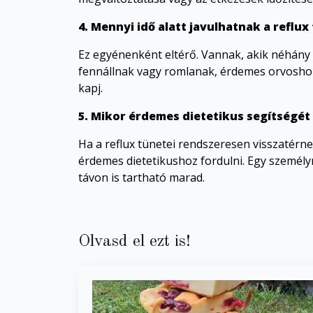
4. Mennyi idő alatt javulhatnak a reflux
Ez egyénenként eltérő. Vannak, akik néhány 
fennállnak vagy romlanak, érdemes orvoshoz
kapj.
5. Mikor érdemes dietetikus segítségét
Ha a reflux tünetei rendszeresen visszatérne
érdemes dietetikushoz fordulni. Egy személy
távon is tartható marad.
Olvasd el ezt is!