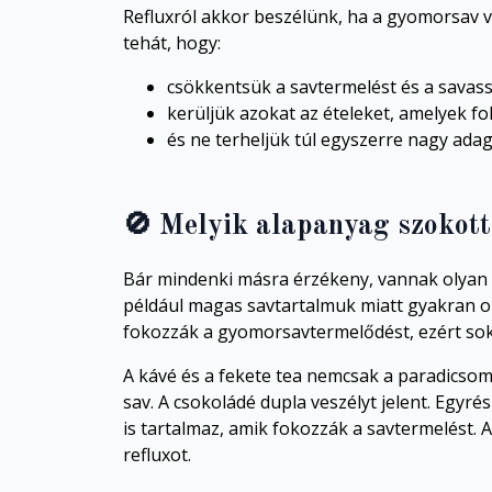
Refluxról akkor beszélünk, ha a gyomorsav vis
tehát, hogy:
csökkentsük a savtermelést és a sava
kerüljük azokat az ételeket, amelyek fo
és ne terheljük túl egyszerre nagy ada
🚫
Melyik alapanyag szokott
Bár mindenki másra érzékeny, vannak olyan 
például magas savtartalmuk miatt gyakran ok
fokozzák a gyomorsavtermelődést, ezért soka
A kávé és a fekete tea nemcsak a paradicsom
sav. A csokoládé dupla veszélyt jelent. Egyr
is tartalmaz, amik fokozzák a savtermelést. 
refluxot.