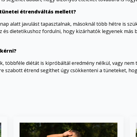
 tünetei étrendváltás mellett?
nap alatt javulást tapasztalnak, másoknál több hétre is szü
 és dietetikushoz fordulni, hogy kizárhatók legyenek más 
 kérni?
k, többféle diétát is kipróbáltál eredmény nélkül, vagy nem
re szabott étrend segíthet úgy csökkenteni a tüneteket, ho