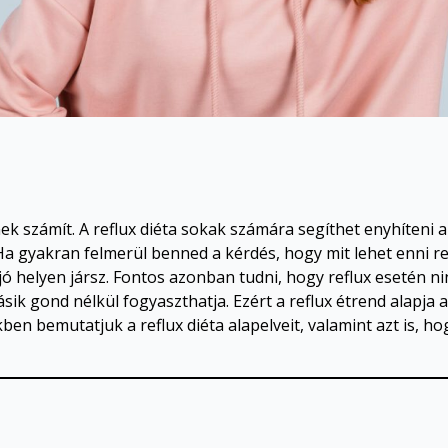
 számít. A reflux diéta sokak számára segíthet enyhíteni a
a gyakran felmerül benned a kérdés, hogy mit lehet enni ref
ó helyen jársz. Fontos azonban tudni, hogy reflux esetén ni
sik gond nélkül fogyaszthatja. Ezért a reflux étrend alapj
kben bemutatjuk a reflux diéta alapelveit, valamint azt is, 