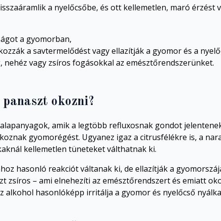
szaáramlik a nyelőcsőbe, és ott kellemetlen, maró érzést vag
sságot a gyomorban,
kozzák a savtermelődést vagy ellazítják a gyomor és a nyelő
g, nehéz vagy zsíros fogásokkal az emésztőrendszerünket.
 panaszt okozni?
alapanyagok, amik a legtöbb refluxosnak gondot jelentene
oznak gyomorégést. Ugyanez igaz a citrusfélékre is, a nara
knál kellemetlen tüneteket válthatnak ki.
hoz hasonló reakciót váltanak ki, de ellazítják a gyomorszá
észt zsíros – ami elnehezíti az emésztőrendszert és emiatt o
Az alkohol hasonlóképp irritálja a gyomor és nyelőcső nyálk