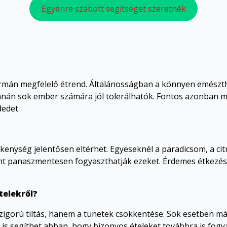
Egyénre szabott segítséget szeretnék
rmán megfelelő étrend. Általánosságban a könnyen emészthet
banán sok ember számára jól tolerálhatók. Fontos azonban me
dedet.
zékenység jelentősen eltérhet. Egyeseknél a paradicsom, a cit
ont panaszmentesen fogyaszthatják ezeket. Érdemes étkezés
telekről?
 szigorú tiltás, hanem a tünetek csökkentése. Sok esetben m
 is segíthet abban, hogy bizonyos ételeket továbbra is fogy