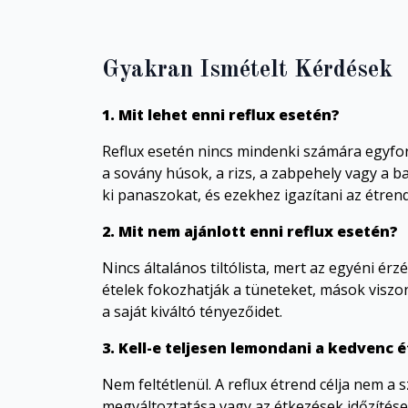
Gyakran Ismételt Kérdések
1. Mit lehet enni reflux esetén?
Reflux esetén nincs mindenki számára egyfo
a sovány húsok, a rizs, a zabpehely vagy a 
ki panaszokat, és ezekhez igazítani az étren
2. Mit nem ajánlott enni reflux esetén?
Nincs általános tiltólista, mert az egyéni ér
ételek fokozhatják a tüneteket, mások visz
a saját kiváltó tényezőidet.
3. Kell-e teljesen lemondani a kedvenc é
Nem feltétlenül. A reflux étrend célja nem a
megváltoztatása vagy az étkezések időzítése