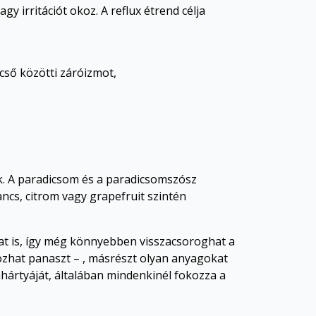
y irritációt okoz. A reflux étrend célja
cső közötti záróizmot,
k. A paradicsom és a paradicsomszósz
ncs, citrom vagy grapefruit szintén
jat is, így még könnyebben visszacsoroghat a
kozhat panaszt – , másrészt olyan anyagokat
ahártyáját, általában mindenkinél fokozza a