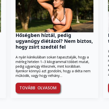
Hőségben híztál, pedig
ugyanúgy diétázol? Nem biztos,
hogy zsírt szedtél fel
A nyári kánikulában sokan tapasztalják, hogy a
mérleg hirtelen 1–3 kilogrammal többet mutat,
pedig ugyanúgy étkeznek, mint korábban.
Ilyenkor könnyű azt gondolni, hogy a diéta nem
működik, vagy hogy néhány…
TOVÁBB OLVASOM