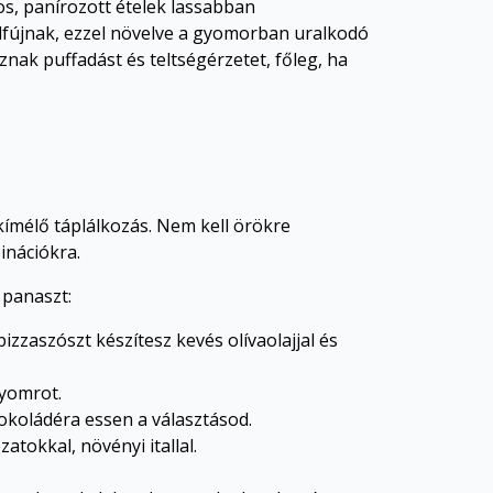
s, panírozott ételek lassabban
elfújnak, ezzel növelve a gyomorban uralkodó
znak puffadást és teltségérzetet, főleg, ha
kímélő táplálkozás. Nem kell örökre
inációkra.
 panaszt:
zzaszószt készítesz kevés olívaolajjal és
gyomrot.
okoládéra essen a választásod.
atokkal, növényi itallal.