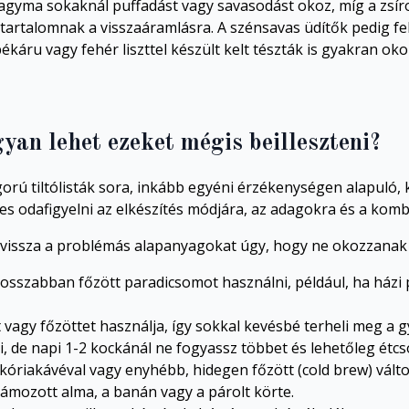
gyma sokaknál puffadást vagy savasodást okoz, míg a zsíro
tartalomnak a visszaáramlásra. A szénsavas üdítők pedig f
káru vagy fehér liszttel készült kelt tészták is gyakran oko
yan lehet ezeket mégis beilleszteni?
orú tiltólisták sora, inkább egyéni érzékenységen alapuló, 
es odafigyelni az elkészítés módjára, az adagokra és a komb
 vissza a problémás alapanyagokat úgy, hogy ne okozzanak
osszabban főzött paradicsomot használni, például, ha házi pi
 vagy főzöttet használja, így sokkal kevésbé terheli meg a 
, de napi 1-2 kockánál ne fogyassz többet és lehetőleg étcs
ikóriakávéval vagy enyhébb, hidegen főzött (cold brew) változ
hámozott alma, a banán vagy a párolt körte.