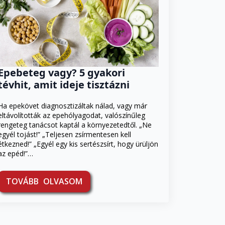
Epebeteg vagy? 5 gyakori
tévhit, amit ideje tisztázni
Ha epekövet diagnosztizáltak nálad, vagy már
eltávolították az epehólyagodat, valószínűleg
rengeteg tanácsot kaptál a környezetedtől. „Ne
egyél tojást!” „Teljesen zsírmentesen kell
étkezned!” „Egyél egy kis sertészsírt, hogy ürüljön
az epéd!”…
TOVÁBB OLVASOM