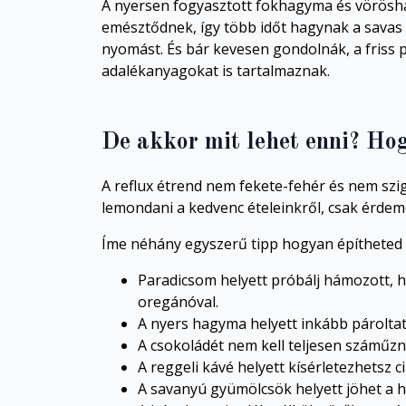
A nyersen fogyasztott fokhagyma és vörösha
emésztődnek, így több időt hagynak a savas 
nyomást. És bár kevesen gondolnák, a friss pé
adalékanyagokat is tartalmaznak.
De akkor mit lehet enni? Hog
A reflux étrend nem fekete-fehér és nem szig
lemondani a kedvenc ételeinkről, csak érdem
Íme néhány egyszerű tipp hogyan építheted
Paradicsom
helyett próbálj hámozott, h
oregánóval.
A nyers
hagyma helyett
inkább pároltat
A
csokoládét
nem kell teljesen száműzni
A reggeli
kávé
helyett kísérletezhetsz c
A
savanyú gyümölcsök
helyett jöhet a 