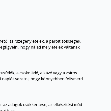
ő, zsírszegény ételek, a párolt zöldségek,
gfigyelni, hogy nálad mely ételek váltanak
rusfélék, a csokoládé, a kávé vagy a zsíros
i naplót vezetni, hogy könnyebben felismerd
ár az adagok csökkentése, az elkészítési mód
aszthass.