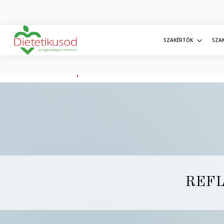
+36 30 20 77 698
info@dietetikusod.hu
SZAKÉRTŐK
SZA
Kezdőlap
»
Reflux diéta – mit lehet és mit nem
REFL