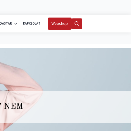
0
Fiókom
Webshop
DÁSTÁR
KAPCSOLAT
Search
for:
T NEM