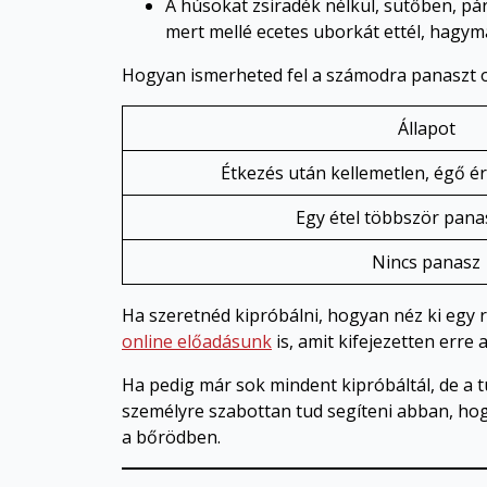
A húsokat zsiradék nélkül, sütőben, pár
mert mellé ecetes uborkát ettél, hagym
Hogyan ismerheted fel a számodra panaszt ok
Állapot
Étkezés után kellemetlen, égő é
Egy étel többször pana
Nincs panasz
Ha szeretnéd kipróbálni, hogyan néz ki egy 
online előadásunk
is, amit kifejezetten erre 
Ha pedig már sok mindent kipróbáltál, de a 
személyre szabottan tud segíteni abban, hog
a bőrödben.