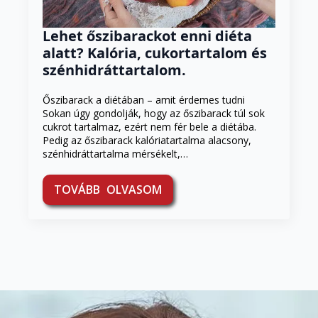
Lehet őszibarackot enni diéta
alatt? Kalória, cukortartalom és
szénhidráttartalom.
Őszibarack a diétában – amit érdemes tudni
Sokan úgy gondolják, hogy az őszibarack túl sok
cukrot tartalmaz, ezért nem fér bele a diétába.
Pedig az őszibarack kalóriatartalma alacsony,
szénhidráttartalma mérsékelt,…
TOVÁBB OLVASOM