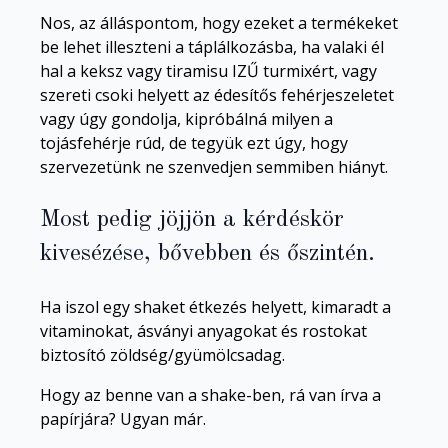
Nos, az álláspontom, hogy ezeket a termékeket
be lehet illeszteni a táplálkozásba, ha valaki él
hal a keksz vagy tiramisu IZŰ turmixért, vagy
szereti csoki helyett az édesítős fehérjeszeletet
vagy úgy gondolja, kipróbálná milyen a
tojásfehérje rúd, de tegyük ezt úgy, hogy
szervezetünk ne szenvedjen semmiben hiányt.
Most pedig jöjjön a kérdéskör
kivesézése, bővebben és őszintén.
Ha iszol egy shaket étkezés helyett, kimaradt a
vitaminokat, ásványi anyagokat és rostokat
biztosító zöldség/gyümölcsadag.
Hogy az benne van a shake-ben, rá van írva a
papírjára? Ugyan már.