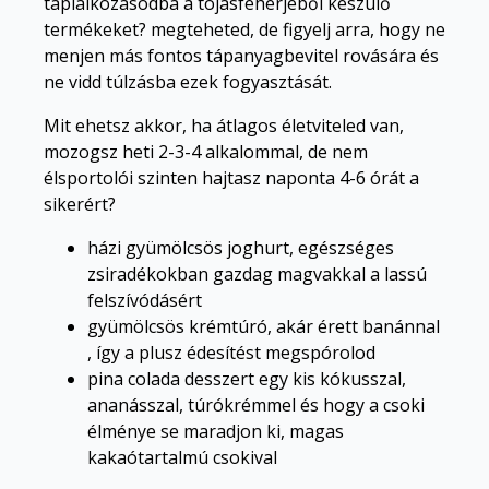
táplálkozásodba a tojásfehérjéből készülő
termékeket? megteheted, de figyelj arra, hogy ne
menjen más fontos tápanyagbevitel rovására és
ne vidd túlzásba ezek fogyasztását.
Mit ehetsz akkor, ha átlagos életviteled van,
mozogsz heti 2-3-4 alkalommal, de nem
élsportolói szinten hajtasz naponta 4-6 órát a
sikerért?
házi gyümölcsös joghurt, egészséges
zsiradékokban gazdag magvakkal a lassú
felszívódásért
gyümölcsös krémtúró, akár érett banánnal
, így a plusz édesítést megspórolod
pina colada desszert egy kis kókusszal,
ananásszal, túrókrémmel és hogy a csoki
élménye se maradjon ki, magas
kakaótartalmú csokival