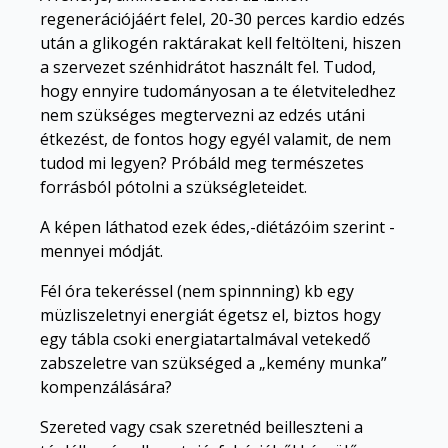
regenerációjáért felel, 20-30 perces kardio edzés
után a glikogén raktárakat kell feltölteni, hiszen
a szervezet szénhidrátot használt fel. Tudod,
hogy ennyire tudományosan a te életviteledhez
nem szükséges megtervezni az edzés utáni
étkezést, de fontos hogy egyél valamit, de nem
tudod mi legyen? Próbáld meg természetes
forrásból pótolni a szükségleteidet.
A képen láthatod ezek édes,-diétázóim szerint -
mennyei módját.
Fél óra tekeréssel (nem spinnning) kb egy
müzliszeletnyi energiát égetsz el, biztos hogy
egy tábla csoki energiatartalmával vetekedő
zabszeletre van szükséged a „kemény munka”
kompenzálására?
Szereted vagy csak szeretnéd beilleszteni a