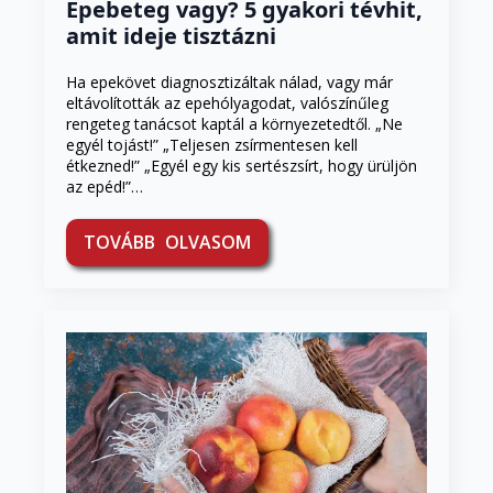
Epebeteg vagy? 5 gyakori tévhit,
amit ideje tisztázni
Ha epekövet diagnosztizáltak nálad, vagy már
eltávolították az epehólyagodat, valószínűleg
rengeteg tanácsot kaptál a környezetedtől. „Ne
egyél tojást!” „Teljesen zsírmentesen kell
étkezned!” „Egyél egy kis sertészsírt, hogy ürüljön
az epéd!”…
TOVÁBB OLVASOM