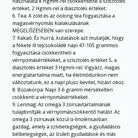
használata 8 Hgmm-rel csökkentette a szisztolés
értéket, 2 Hgmm-rel a diasztolés értéket.
6. Tea: A zöld és az oolong tea fogyasztása a
magasvérnyomás kialakulásának
MEGELŐZÉSÉBEN van szerepe.
7. Kakaó: És hurrá, kutatások azt mutatják, hogy
a fekete ill tejcsokoládé napi 47-105 grammos
fogyasztása csökkentheti a
vérnyomásértékeket, a szisztolés értéket 5, a
diasztolés értéket 3 Hgmm-rel. Vigyázz, magas
energiatartalma miatt, ha életmódunkon nem
változtatunk, ez a napi plusz bevitel, hízást okoz.
8. Búzakorpa: Napi 3-6 gramm mérsékelten
csökkenti a vérnyomásértékeket.
9. Lenmag: Az omega 3 zsírsavtartalmának
tulajdonítják a vérnyomáscsökkentő hatást. Az
omega 3 zsírsavak közül α-linolénsavban
gazdag, amely a szívbetegségek, a gyulladásos
bélbetegségek, az ízületi gyulladások és más