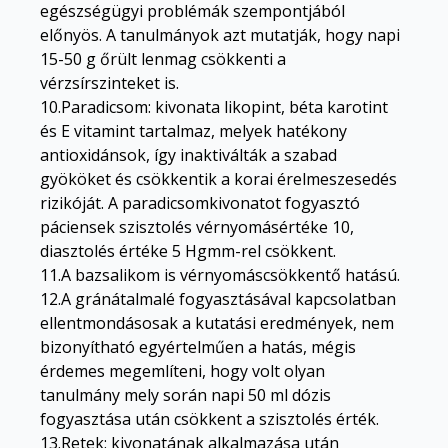
egészségügyi problémák szempontjából
előnyös. A tanulmányok azt mutatják, hogy napi
15-50 g őrült lenmag csökkenti a
vérzsírszinteket is.
10.Paradicsom: kivonata likopint, béta karotint
és E vitamint tartalmaz, melyek hatékony
antioxidánsok, így inaktiválták a szabad
gyököket és csökkentik a korai érelmeszesedés
rizikóját. A paradicsomkivonatot fogyasztó
páciensek szisztolés vérnyomásértéke 10,
diasztolés értéke 5 Hgmm-rel csökkent.
11.A bazsalikom is vérnyomáscsökkentő hatású.
12.A gránátalmalé fogyasztásával kapcsolatban
ellentmondásosak a kutatási eredmények, nem
bizonyítható egyértelműen a hatás, mégis
érdemes megemlíteni, hogy volt olyan
tanulmány mely során napi 50 ml dózis
fogyasztása után csökkent a szisztolés érték.
13.Retek: kivonatának alkalmazása után