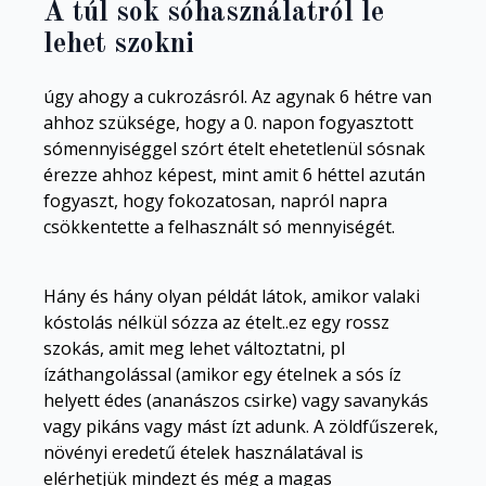
A túl sok sóhasználatról le
lehet szokni
úgy ahogy a cukrozásról. Az agynak 6 hétre van
ahhoz szüksége, hogy a 0. napon fogyasztott
sómennyiséggel szórt ételt ehetetlenül sósnak
érezze ahhoz képest, mint amit 6 héttel azután
fogyaszt, hogy fokozatosan, napról napra
csökkentette a felhasznált só mennyiségét.
Hány és hány olyan példát látok, amikor valaki
kóstolás nélkül sózza az ételt..ez egy rossz
szokás, amit meg lehet változtatni, pl
ízáthangolással (amikor egy ételnek a sós íz
helyett édes (ananászos csirke) vagy savanykás
vagy pikáns vagy mást ízt adunk. A zöldfűszerek,
növényi eredetű ételek használatával is
elérhetjük mindezt és még a magas