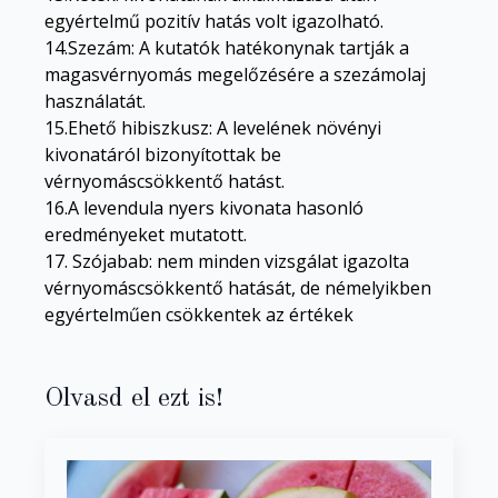
egyértelmű pozitív hatás volt igazolható.
14.Szezám: A kutatók hatékonynak tartják a
magasvérnyomás megelőzésére a szezámolaj
használatát.
15.Ehető hibiszkusz: A levelének növényi
kivonatáról bizonyítottak be
vérnyomáscsökkentő hatást.
16.A levendula nyers kivonata hasonló
eredményeket mutatott.
17. Szójabab: nem minden vizsgálat igazolta
vérnyomáscsökkentő hatását, de némelyikben
egyértelműen csökkentek az értékek
Olvasd el ezt is!