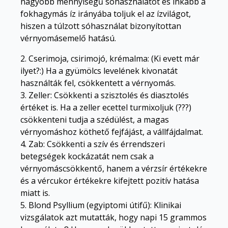
nagyobb mennyiségű sóhasználatot és inkább a
fokhagymás íz irányába toljuk el az ízvilágot,
hiszen a túlzott sóhasználat bizonyítottan
vérnyomásemelő hatású.
2. Cserimoja, csirimojó, krémalma: (Ki evett már
ilyet?:) Ha a gyümölcs levelének kivonatát
használták fel, csökkentett a vérnyomás.
3. Zeller: Csökkenti a szisztolés és diasztolés
értéket is. Ha a zeller ecettel turmixoljuk (???)
csökkenteni tudja a szédülést, a magas
vérnyomáshoz köthető fejfájást, a vállfájdalmat.
4. Zab: Csökkenti a szív és érrendszeri
betegségek kockázatát nem csak a
vérnyomáscsökkentő, hanem a vérzsír értékekre
és a vércukor értékekre kifejtett pozitív hatása
miatt is.
5. Blond Psyllium (egyiptomi útifű): Klinikai
vizsgálatok azt mutatták, hogy napi 15 grammos