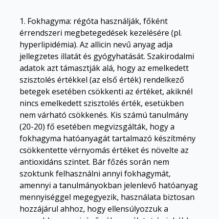
1. Fokhagyma: régóta használják, főként
érrendszeri megbetegedések kezelésére (pl.
hyperlipidémia). Az allicin nevű anyag adja
jellegzetes illatát és gyógyhatását. Szakirodalmi
adatok azt támasztják alá, hogy az emelkedett
szisztolés értékkel (az első érték) rendelkező
betegek esetében csökkenti az értéket, akiknél
nincs emelkedett szisztolés érték, esetükben
nem várható csökkenés. Kis számú tanulmány
(20-20) fő esetében megvizsgálták, hogy a
fokhagyma hatóanyagát tartalmazó készítmény
csökkentette vérnyomás értéket és növelte az
antioxidáns szintet. Bár főzés során nem
szoktunk felhasználni annyi fokhagymát,
amennyi a tanulmányokban jelenlevő hatóanyag
mennyiséggel megegyezik, használata biztosan
hozzájárul ahhoz, hogy ellensúlyozzuk a