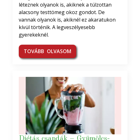
léteznek olyanok is, akiknek a túlzottan
alacsony testtömeg okoz gondot. De
vannak olyanok is, akiknél ez akaratukon
kívül történik. A legveszélyesebb
gyerekeknél.
TOVÁBB OLVASOM
Diétás csapdák – Gyümölcs-