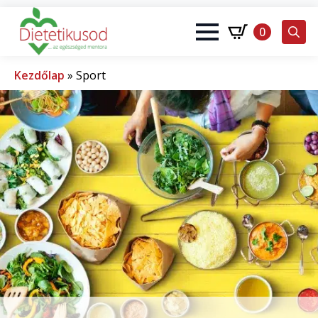
0
Search
for:
Kezdőlap
»
Sport