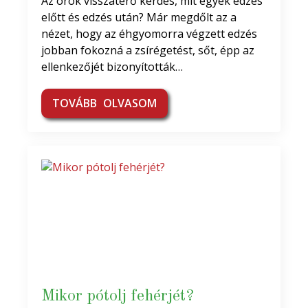
Az örök visszatérő kérdés, mit egyek edzés
előtt és edzés után? Már megdőlt az a
nézet, hogy az éhgyomorra végzett edzés
jobban fokozná a zsírégetést, sőt, épp az
ellenkezőjét bizonyították…
TOVÁBB OLVASOM
Mikor pótolj fehérjét?