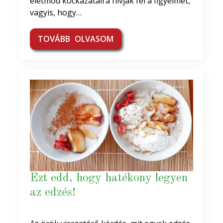
életmód kockázataira hívják fel a figyelmet,
vagyis, hogy…
TOVÁBB OLVASOM
Ezt edd, hogy hatékony legyen
az edzés!