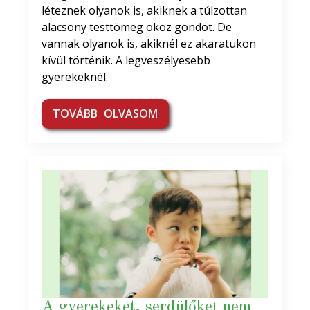
léteznek olyanok is, akiknek a túlzottan
alacsony testtömeg okoz gondot. De
vannak olyanok is, akiknél ez akaratukon
kívül történik. A legveszélyesebb
gyerekeknél.
TOVÁBB OLVASOM
A gyerekeket, serdülőket nem