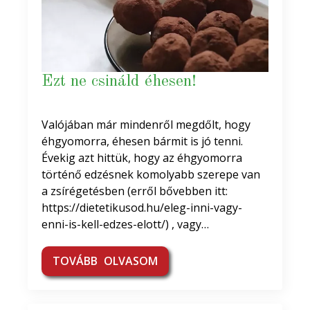
Ezt ne csináld éhesen!
Valójában már mindenről megdőlt, hogy
éhgyomorra, éhesen bármit is jó tenni.
Évekig azt hittük, hogy az éhgyomorra
történő edzésnek komolyabb szerepe van
a zsírégetésben (erről bővebben itt:
https://dietetikusod.hu/eleg-inni-vagy-
enni-is-kell-edzes-elott/) , vagy…
TOVÁBB OLVASOM