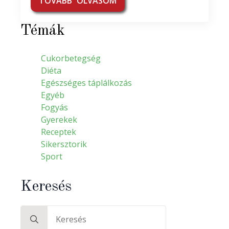
TOVÁBB OLVASOM
Témák
Cukorbetegség
Diéta
Egészséges táplálkozás
Egyéb
Fogyás
Gyerekek
Receptek
Sikersztorik
Sport
Keresés
Search
for: