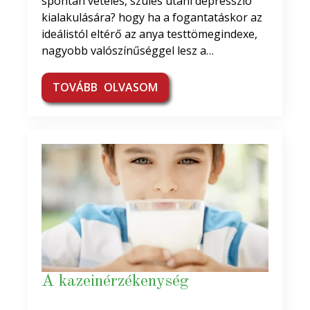
spontán vetélés, szülés utáni depresszió
kialakulására? hogy ha a fogantatáskor az
ideálistól eltérő az anya testtömegindexe,
nagyobb valószínűséggel lesz a…
TOVÁBB OLVASOM
A kazeinérzékenység