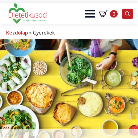
0
Search
for:
Kezdőlap
»
Gyerekek